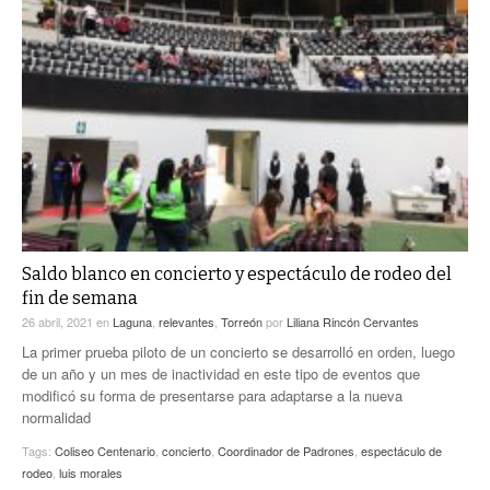
Saldo blanco en concierto y espectáculo de rodeo del
fin de semana
26 abril, 2021
en
Laguna
,
relevantes
,
Torreón
por
Liliana Rincón Cervantes
La primer prueba piloto de un concierto se desarrolló en orden, luego
de un año y un mes de inactividad en este tipo de eventos que
modificó su forma de presentarse para adaptarse a la nueva
normalidad
Tags:
Coliseo Centenario
,
concierto
,
Coordinador de Padrones
,
espectáculo de
rodeo
,
luis morales