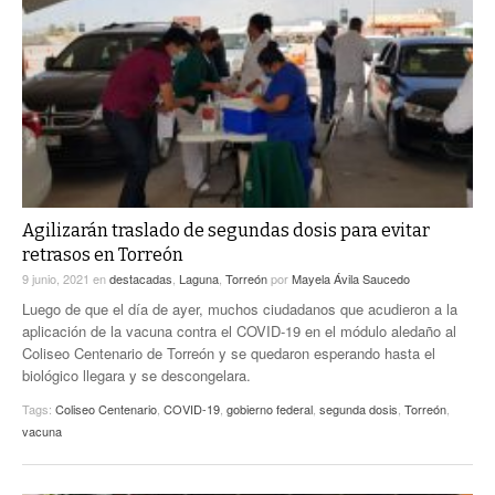
Agilizarán traslado de segundas dosis para evitar
retrasos en Torreón
9 junio, 2021
en
destacadas
,
Laguna
,
Torreón
por
Mayela Ávila Saucedo
Luego de que el día de ayer, muchos ciudadanos que acudieron a la
aplicación de la vacuna contra el COVID-19 en el módulo aledaño al
Coliseo Centenario de Torreón y se quedaron esperando hasta el
biológico llegara y se descongelara.
Tags:
Coliseo Centenario
,
COVID-19
,
gobierno federal
,
segunda dosis
,
Torreón
,
vacuna