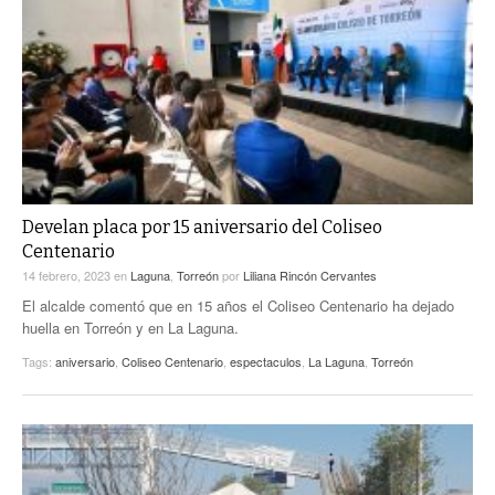
Develan placa por 15 aniversario del Coliseo
Centenario
14 febrero, 2023
en
Laguna
,
Torreón
por
Liliana Rincón Cervantes
El alcalde comentó que en 15 años el Coliseo Centenario ha dejado
huella en Torreón y en La Laguna.
Tags:
aniversario
,
Coliseo Centenario
,
espectaculos
,
La Laguna
,
Torreón