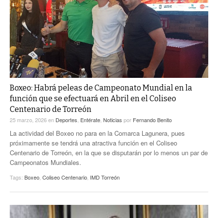
ACTUALIDADES GREM
PC29
EL EXACTO
GLOBO
EXA INFORMA
CONTEXTOS
DIÁLOGOS CON LA HISTORIA
TRAYECTO LAGUNA
TWEETS AND BEATS
A MEDIA MAÑANA
LA MEJOR 97.1 ESTÉREO GALLITO
Boxeo: Habrá peleas de Campeonato Mundial en la
A TODA LEY
ACTUALIDADES GREM
función que se efectuará en Abril en el Coliseo
ENTRE LAGUNEROS
Centenario de Torreón
PULSO
25 marzo, 2026
en
Deportes
,
Entérate
,
Noticias
por
Fernando Benito
LA MEJOR INFORMACIÓN
La actividad del Boxeo no para en la Comarca Lagunera, pues
próximamente se tendrá una atractiva función en el Coliseo
Centenario de Torreón, en la que se disputarán por lo menos un par de
Campeonatos Mundiales.
Tags:
Boxeo
,
Coliseo Centenario
,
IMD Torreón