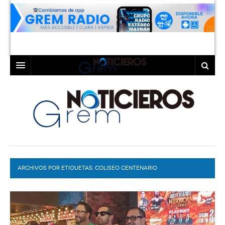
INICIO
LAGUNA
COAHUILA
TORREÓN
DURANGO
GÓMEZ PALACIO
ARCHIVOS POR ETIQUETAS:
DEPORTES
LERDO
COLISEO CENTENARIO
PROGRAMAS
COLABORADORES
EXA