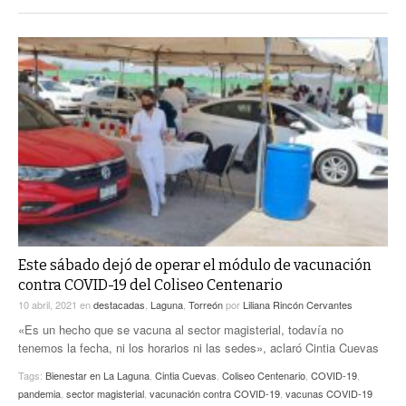
Este sábado dejó de operar el módulo de vacunación
contra COVID-19 del Coliseo Centenario
10 abril, 2021
en
destacadas
,
Laguna
,
Torreón
por
Liliana Rincón Cervantes
«Es un hecho que se vacuna al sector magisterial, todavía no
tenemos la fecha, ni los horarios ni las sedes», aclaró Cintia Cuevas
Tags:
Bienestar en La Laguna
,
Cintia Cuevas
,
Coliseo Centenario
,
COVID-19
,
pandemia
,
sector magisterial
,
vacunación contra COVID-19
,
vacunas COVID-19