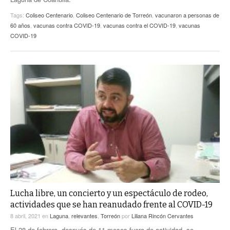
Tags:
Coliseo Centenario
,
Coliseo Centenario de Torreón
,
vacunaron a personas de
60 años
,
vacunas contra COVID-19
,
vacunas contra el COVID-19
,
vacunas
COVID-19
Lucha libre, un concierto y un espectáculo de rodeo,
actividades que se han reanudado frente al COVID-19
8 abril, 2021
en
Laguna
,
relevantes
,
Torreón
por
Liliana Rincón Cervantes
El 28 de febrero, después de 11 meses fuera de actividad, se