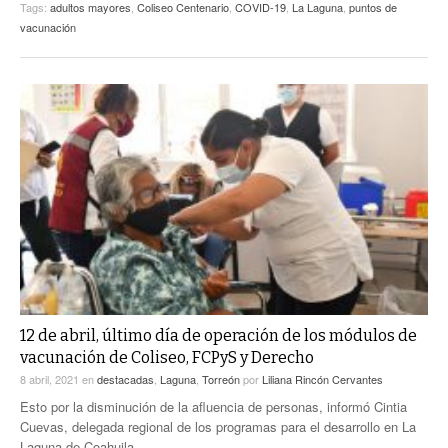
Tags:
adultos mayores
,
Coliseo Centenario
,
COVID-19
,
La Laguna
,
puntos de
vacunación
12 de abril, último día de operación de los módulos de
vacunación de Coliseo, FCPyS y Derecho
8 abril, 2021
en
destacadas
,
Laguna
,
Torreón
por
Liliana Rincón Cervantes
Esto por la disminución de la afluencia de personas, informó Cintia
Cuevas, delegada regional de los programas para el desarrollo en La
Laguna de Coahuila.