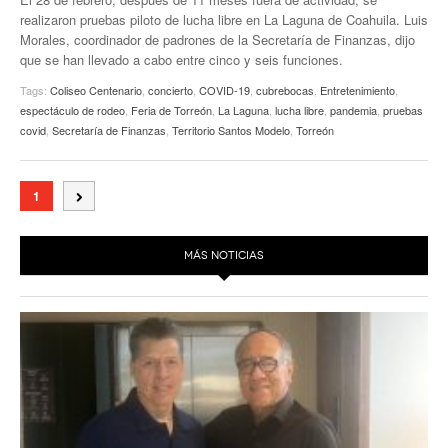
realizaron pruebas piloto de lucha libre en La Laguna de Coahuila. Luis
Morales, coordinador de padrones de la Secretaría de Finanzas, dijo
que se han llevado a cabo entre cinco y seis funciones.
Tags:
Coliseo Centenario
,
concierto
,
COVID-19
,
cubrebocas
,
Entretenimiento
,
espectáculo de rodeo
,
Feria de Torreón
,
La Laguna
,
lucha libre
,
pandemia
,
pruebas
covid
,
Secretaría de Finanzas
,
Territorio Santos Modelo
,
Torreón
1
MÁS NOTICIAS