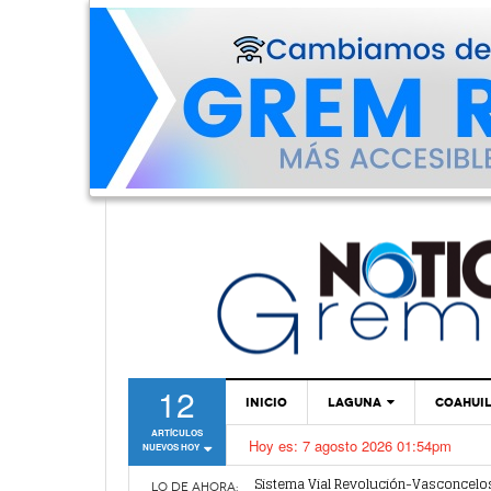
12
INICIO
LAGUNA
COAHUI
ARTÍCULOS
Hoy es:
7 agosto 2026 01:54pm
NUEVOS HOY
TORREÓN
Sistema Vial Revolución-Vasconcelos
No hubo daños a obras del Sistema V
GÓMEZ PALACIO
LO DE AHORA: