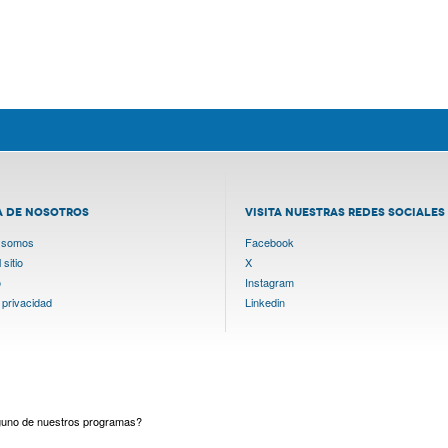
A DE NOSOTROS
VISITA NUESTRAS REDES SOCIALES
 somos
Facebook
sitio
X
o
Instagram
 privacidad
Linkedin
lguno de nuestros programas?