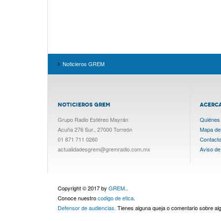
Noticieros GREM
NOTICIEROS GREM
ACERC
Grupo Radio Estéreo Mayrán
Quiénes
Acuña 276 Sur., 27000 Torreón
Mapa del 
01 871 711 0260
Contact
actualidadesgrem@gremradio.com.mx
Aviso de
Copyright © 2017 by
GREM.
.
Conoce nuestro
codigo de etica.
Defensor de audiencias.
Tienes alguna queja o comentario sobre a