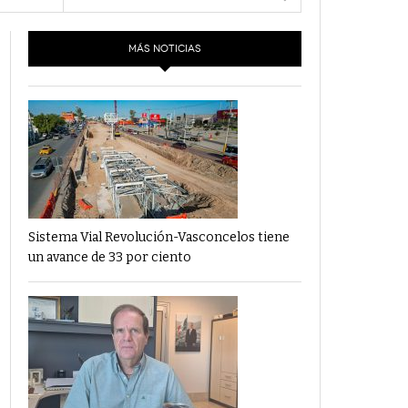
- 6 junio,
Los Dichos Y La Velocidad Por PC29
2022
MÁS NOTICIAS
‘Los Partidos Políticos No Merecen
- 18 mayo, 2022
Financiamiento’ Por PC29
‘La Laguna: Bomba De Tiempo Por Falta De
- 17 mayo, 2021
Planeación’ Por PC29
‘Las Corrupciones, Sus Formas Y Efectos’ Por
- 7 mayo, 2021
PC29
Sistema Vial Revolución-Vasconcelos tiene
un avance de 33 por ciento