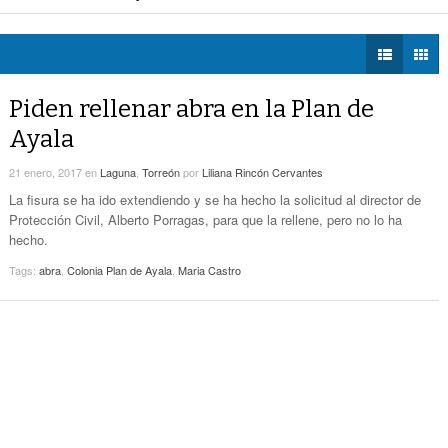
E la próxima semana
- hace 1 hora -
DIÁLOGOS CON LA
No Hubo Daños A Obras Del Sistema Vial
ey General Metropolitana en beneficio de La Laguna
- hace 1 hora -
HISTORIA
- hace
Abastos- Independencia Por Las Lluvias
biental
- hace 1 hora -
30 mins -
TWEETS AND
BEATS
Piden rellenar abra en la Plan de
Coparmex Laguna Se Reunirá Con CFE La
LA MEJOR 97.1
- hace 1 hora -
Próxima Semana
Ayala
ESTÉREO GALLITO
-
Torreón Refuerza Su Compromiso Ambiental
21 enero, 2017
en
Laguna
,
Torreón
por
Liliana Rincón Cervantes
hace 1 hora -
La fisura se ha ido extendiendo y se ha hecho la solicitud al director de
Protección Civil, Alberto Porragas, para que la rellene, pero no lo ha
Faltan Vocaciones, Pero No Hay Crisis De Fe:
hecho.
- hace 2
Diagnostica Párroco De San Agustín
horas -
Tags:
abra
,
Colonia Plan de Ayala
,
Maria Castro