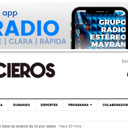
Es
LA
DURANGO
DEPORTES
PROGRAMAS
COLABORADOR
EXA
PC29
Sistema Vial Revolución-Vasconcelos Tiene Un
 tiene un avance de 33 por ciento
- hace 23 mins -
- hace 23 mins -
Avance De 33 Por Ciento
ial Abastos- Independencia por las lluvias
- hace 30 mins -
GLOBO