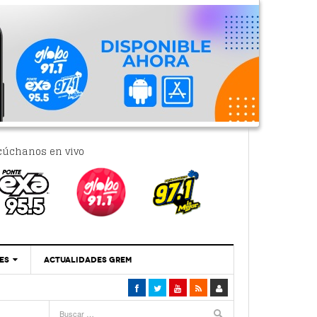
cúchanos en vivo
ES
ACTUALIDADES GREM
‘Se Vale Soñar Con Una Contraloría Ciudadana’
- 6 febrero, 2023
Por PC29