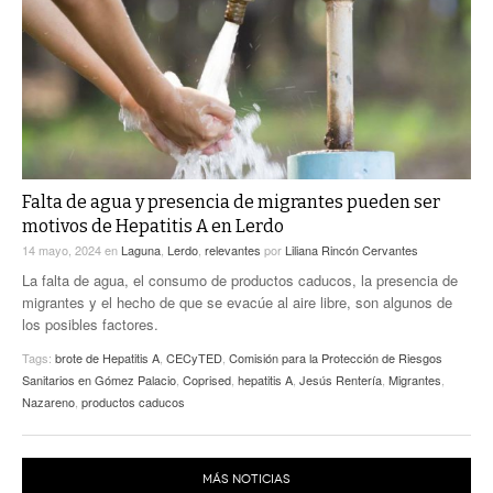
ACTUALIDADES GREM
PC29
EL EXACTO
GLOBO
EXA INFORMA
CONTEXTOS
DIÁLOGOS CON LA HISTORIA
TRAYECTO LAGUNA
TWEETS AND BEATS
A MEDIA MAÑANA
LA MEJOR 97.1 ESTÉREO GALLITO
A TODA LEY
Falta de agua y presencia de migrantes pueden ser
ACTUALIDADES GREM
motivos de Hepatitis A en Lerdo
ENTRE LAGUNEROS
PULSO
14 mayo, 2024
en
Laguna
,
Lerdo
,
relevantes
por
Liliana Rincón Cervantes
La falta de agua, el consumo de productos caducos, la presencia de
LA MEJOR INFORMACIÓN
migrantes y el hecho de que se evacúe al aire libre, son algunos de
los posibles factores.
Tags:
brote de Hepatitis A
,
CECyTED
,
Comisión para la Protección de Riesgos
Sanitarios en Gómez Palacio
,
Coprised
,
hepatitis A
,
Jesús Rentería
,
Migrantes
,
Nazareno
,
productos caducos
MÁS NOTICIAS