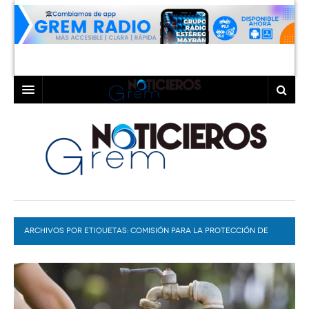
INICIO
LAGUNA
COAHUILA
TORREÓN
DURANGO
GÓMEZ PALACIO
ARCHIVOS POR ETIQUETAS:
DEPORTES
LERDO
COMISIÓN PARA LA PROTECCIÓN DE
RIESGOS SANITARIOS EN GÓMEZ PALACIO
PROGRAMAS
COLABORADORES
EXA