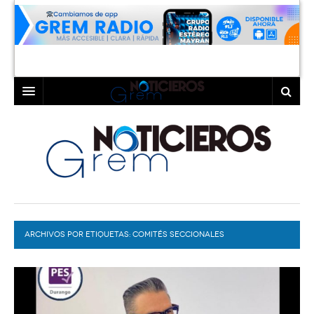
INICIO
LAGUNA
COAHUILA
TORREÓN
DURANGO
GÓMEZ PALACIO
ARCHIVOS POR ETIQUETAS:
DEPORTES
LERDO
COMITÉS SECCIONALES
PROGRAMAS
COLABORADORES
EXA