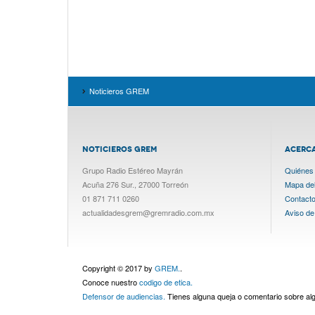
Noticieros GREM
NOTICIEROS GREM
ACERC
Grupo Radio Estéreo Mayrán
Quiénes
Acuña 276 Sur., 27000 Torreón
Mapa del 
01 871 711 0260
Contact
actualidadesgrem@gremradio.com.mx
Aviso de
Copyright © 2017 by
GREM.
.
Conoce nuestro
codigo de etica.
Defensor de audiencias.
Tienes alguna queja o comentario sobre a