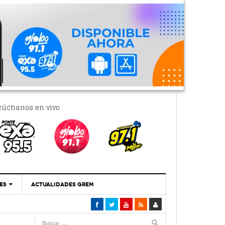
cúchanos en vivo
ES
ACTUALIDADES GREM
‘Se Vale Soñar Con Una Contraloría Ciudadana’
- 6 febrero, 2023
Por PC29