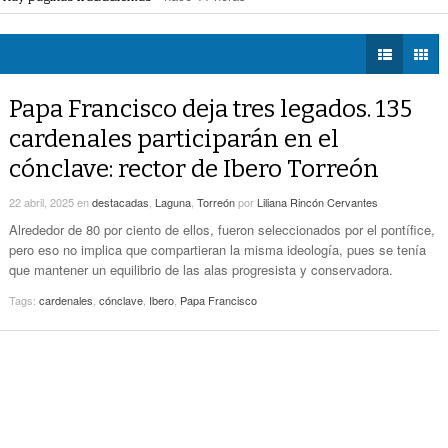
eléctrica programadas en Gómez Palacio
- hace 11 horas -
DIÁLOGOS CON LA
Promueven Campaña Sobre Derechos De Las
 federales obliga a Lerdo a ajustar finanzas e incrementar recaudación
- hac
HISTORIA
- hace 13 horas -
Víctimas Y Contra La Tortura
 las víctimas y contra la tortura
- hace 13 horas -
TWEETS AND
-
Alistan Edición 80 De La Feria De Torreón
BEATS
Papa Francisco deja tres legados. 135
hace 13 horas -
LA MEJOR 97.1
cardenales participarán en el
ESTÉREO GALLITO
Hay Que Esperar A Que Se Pongan De
cónclave: rector de Ibero Torreón
Acuerdo Los Alcaldes: Presidente De La
-
Comisión De Movilidad Sobre Paso De Taxis
22 abril, 2025
en
destacadas
,
Laguna
,
Torreón
por
Liliana Rincón Cervantes
hace 14 horas -
Alrededor de 80 por ciento de ellos, fueron seleccionados por el pontífice,
Van Más De 4 Mil Taxis Verificados En Torreón.
pero eso no implica que compartieran la misma ideología, pues se tenía
- hace 15 horas -
Sigue El Robo De Catalizadores
que mantener un equilibrio de las alas progresista y conservadora.
Tags:
cardenales
,
cónclave
,
Ibero
,
Papa Francisco