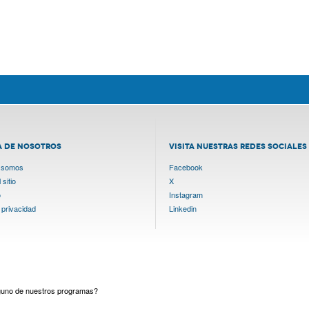
A DE NOSOTROS
VISITA NUESTRAS REDES SOCIALES
 somos
Facebook
sitio
X
o
Instagram
 privacidad
Linkedin
lguno de nuestros programas?