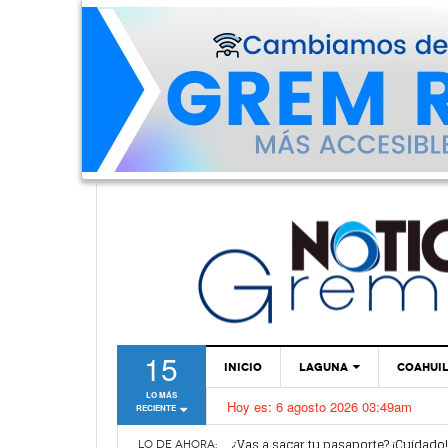
15
INICIO
LAGUNA
COAHUI
LO MÁS
Hoy es:
6 agosto 2026 03:49am
RECIENTE
TORREÓN
Van por mejoras al sistema de parq
¿Vas a sacar tu pasaporte? ¡Cuidado
GÓMEZ PALACIO
LO DE AHORA: