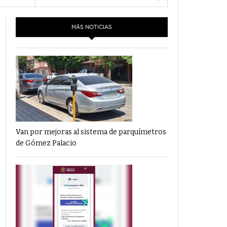
- 6 junio,
Los Dichos Y La Velocidad Por PC29
e 13
2022
MÁS NOTICIAS
‘Los Partidos Políticos No Merecen
- 18 mayo, 2022
Financiamiento’ Por PC29
‘La Laguna: Bomba De Tiempo Por Falta De
- 17 mayo, 2021
Planeación’ Por PC29
‘Las Corrupciones, Sus Formas Y Efectos’ Por
- 7 mayo, 2021
PC29
Van por mejoras al sistema de parquímetros
de Gómez Palacio