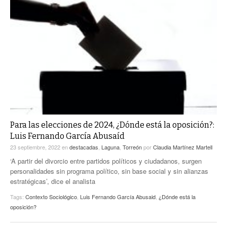
Para las elecciones de 2024, ¿Dónde está la oposición?:
Luis Fernando García Abusaíd
23 septiembre, 2022
en
destacadas
,
Laguna
,
Torreón
por
Claudia Martínez Martell
‘A partir del divorcio entre partidos políticos y ciudadanos, surgen
personalidades sin programa político, sin base social y sin alianzas
estratégicas’, dice el analista
Tags:
Contexto Sociológico
,
Luis Fernando García Abusaid
,
¿Dónde está la
oposición?