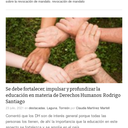
sobre la revocación de mandato
,
revocación de mandato
Se debe fortalecer, impulsar y profundizar la
educación en materia de Derechos Humanos: Rodrigo
Santiago
23 julio, 2021
en
destacadas
,
Laguna
,
Torreón
por
Claudia Martínez Martell
Comentó que los DH son de interés general porque todas las
personas los tienen, de ahí la importancia que la educación en este
aspecto se fortalezca y se amplíe en el país