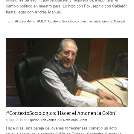
cambio político en nuestro país. Lo hizo con Fox, repitió con Calderón
hasta llegar con Andrés Manuel.
Tags:
Alfonso Romo
,
AMLO
,
Contexto Sociológico
,
Luis Fernando García Abusaid
#ContextoSociológico: ‘Hacer el Amor en la Colón’
5 julio, 2019
en
Opinión
,
relevantes
por
Noticieros Grem
Hace días, una pareja de jóvenes torreonenses cometió un acto
revolucionario en la calzada Colón de Torreón, Coahuila: durante la