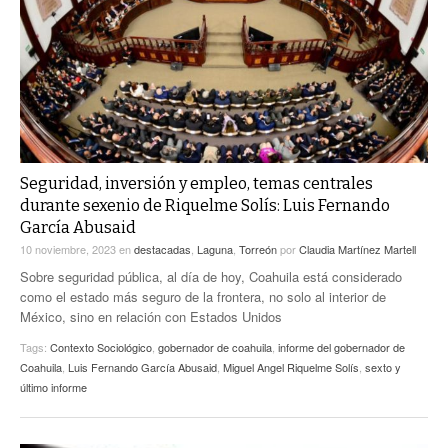
ACTUALIDADES GREM
PC29
EL EXACTO
GLOBO
EXA INFORMA
CONTEXTOS
DIÁLOGOS CON LA HISTORIA
TRAYECTO LAGUNA
TWEETS AND BEATS
A MEDIA MAÑANA
LA MEJOR 97.1 ESTÉREO GALLITO
A TODA LEY
Seguridad, inversión y empleo, temas centrales
ACTUALIDADES GREM
durante sexenio de Riquelme Solís: Luis Fernando
ENTRE LAGUNEROS
García Abusaid
PULSO
10 noviembre, 2023
en
destacadas
,
Laguna
,
Torreón
por
Claudia Martínez Martell
LA MEJOR INFORMACIÓN
Sobre seguridad pública, al día de hoy, Coahuila está considerado
como el estado más seguro de la frontera, no solo al interior de
México, sino en relación con Estados Unidos
Tags:
Contexto Sociológico
,
gobernador de coahuila
,
informe del gobernador de
Coahuila
,
Luis Fernando García Abusaid
,
Miguel Angel Riquelme Solís
,
sexto y
último informe