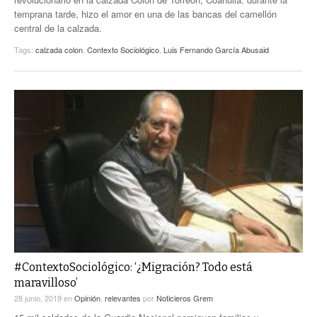
temprana tarde, hizo el amor en una de las bancas del camellón
central de la calzada.
Tags:
calzada colon
,
Contexto Sociológico
,
Luis Fernando García Abusaid
#ContextoSociológico: ‘¿Migración? Todo está
maravilloso’
28 junio, 2019
en
Opinión
,
relevantes
por
Noticieros Grem