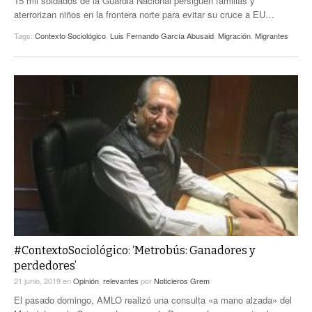
15 mil soldados de la Guardia Nacional persiguen familias y
aterrorizan niños en la frontera norte para evitar su cruce a EU…
Tags:
Contexto Sociológico
,
Luis Fernando García Abusaid
,
Migración
,
Migrantes
#ContextoSociológico: ‘Metrobús: Ganadores y
perdedores’
21 junio, 2019
en
Opinión
,
relevantes
por
Noticieros Grem
El pasado domingo, AMLO realizó una consulta «a mano alzada» del