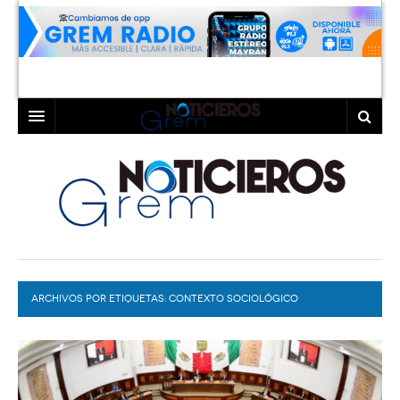
INICIO
LAGUNA
COAHUILA
TORREÓN
DURANGO
GÓMEZ PALACIO
ARCHIVOS POR ETIQUETAS:
DEPORTES
LERDO
CONTEXTO SOCIOLÓGICO
PROGRAMAS
COLABORADORES
EXA