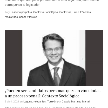
corresponde al legislador
Tags:
cadena perpetua
,
Contexto Sociológico
,
Contextos
,
Luis Efrén Ríos
,
magistrado
,
penas vitalicias
¿Pueden ser candidatos personas que son vinculadas
a un proceso penal?: Contexto Sociológico
9 abril, 2021
en
Laguna
,
relevantes
,
Torreón
por
Claudia Martínez Martell
“Dependiendo de cada caso es el castigo y dependiendo de cada