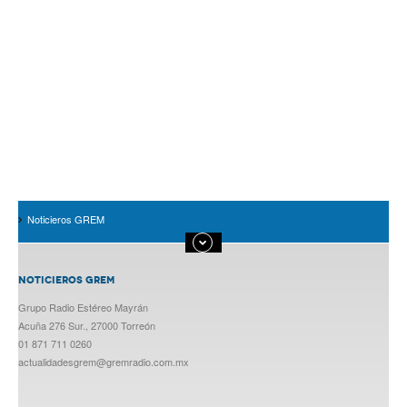
Noticieros GREM
NOTICIEROS GREM
Grupo Radio Estéreo Mayrán
Acuña 276 Sur., 27000 Torreón
01 871 711 0260
actualidadesgrem@gremradio.com.mx