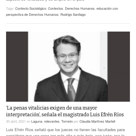
Tags:
Contexto Sociológico
,
Contextos
,
Derechos Humanos
,
educación con
perspectiva de Derechos Humanos
,
Rodrigo Santiago
‘La penas vitalicias exigen de una mayor
interpretación’, señala el magistrado Luis Efrén Ríos
30 abril, 2021
en
Laguna
,
relevantes
,
Torreón
por
Claudia Martínez Martell
Luis Efrén Ríos señaló que los jueces no tienen las facultades para
considerar que una pena por más alta o más baja, sea justa; eso le