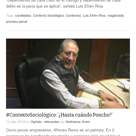
delito es la pena que se aplica”, señala Luis Efrén Ríos
Tags:
candidatos
,
Contexto Sociológico
,
Contextos
,
Luis Efrén Ríos
,
magistrado
,
proceso penal
#ContextoSociológico: ‘¿Hasta cuándo Poncho?’
12 julio, 2019
en
Opinión
,
relevantes
por
Noticieros Grem
Como pocos empresarios, Alfonso Romo es un patriota. En 3
ocasiones ha sacrificado reputación y negocios para apuntalar el