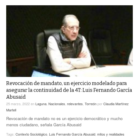
Revocación de mandato, un ejercicio modelado para
asegurar la continuidad de la 4T: Luis Fernando García
Abusaid
25 marzo, 2022
en
Laguna
,
Nacionales
,
relevantes
,
Torreón
por
Claudia Martínez
Martell
Revocación de mandato no es un ejercicio democrático y mucho
menos ciudadano, señala García Abusaid
Tags:
Contexto Sociológico
,
Luis Fernando García Abusaid
,
mitos y realidades