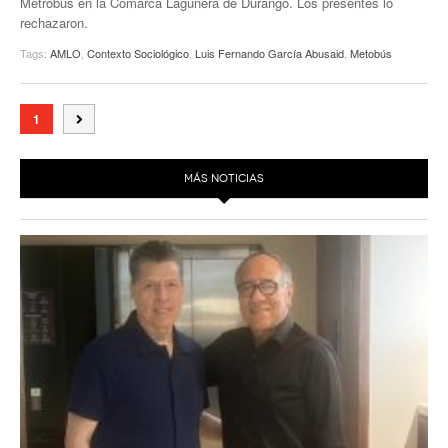
Metrobús en la Comarca Lagunera de Durango. Los presentes lo
rechazaron.
Tags:
AMLO
,
Contexto Sociológico
,
Luis Fernando García Abusaid
,
Metobús
1
MÁS NOTICIAS