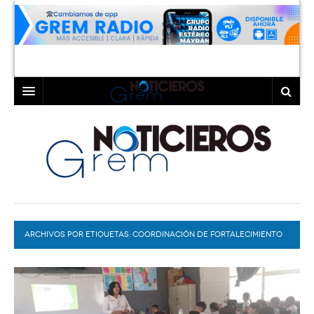
INICIO
LAGUNA
COAHUILA
TORREÓN
DURANGO
GÓMEZ PALACIO
ARCHIVOS POR ETIQUETAS:
DEPORTES
LERDO
COORDINACIÓN DE FORTALECIMIENTO
FAMILIAR
PROGRAMAS
COLABORADORES
EXA