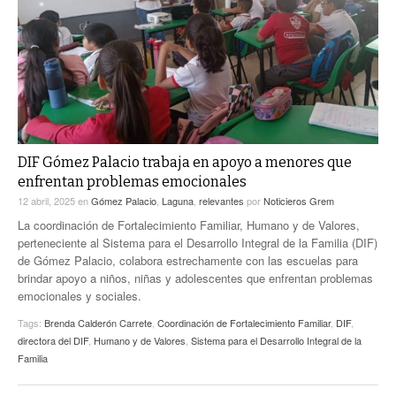
ACTUALIDADES GREM
PC29
EL EXACTO
GLOBO
EXA INFORMA
CONTEXTOS
DIÁLOGOS CON LA HISTORIA
TRAYECTO LAGUNA
TWEETS AND BEATS
A MEDIA MAÑANA
LA MEJOR 97.1 ESTÉREO GALLITO
A TODA LEY
DIF Gómez Palacio trabaja en apoyo a menores que
ACTUALIDADES GREM
enfrentan problemas emocionales
ENTRE LAGUNEROS
PULSO
12 abril, 2025
en
Gómez Palacio
,
Laguna
,
relevantes
por
Noticieros Grem
La coordinación de Fortalecimiento Familiar, Humano y de Valores,
LA MEJOR INFORMACIÓN
perteneciente al Sistema para el Desarrollo Integral de la Familia (DIF)
de Gómez Palacio, colabora estrechamente con las escuelas para
brindar apoyo a niños, niñas y adolescentes que enfrentan problemas
emocionales y sociales.
Tags:
Brenda Calderón Carrete
,
Coordinación de Fortalecimiento Familiar
,
DIF
,
directora del DIF
,
Humano y de Valores
,
Sistema para el Desarrollo Integral de la
Familia