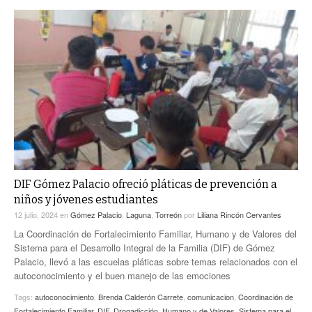
DIF Gómez Palacio ofreció pláticas de prevención a
niños y jóvenes estudiantes
12 julio, 2024
en
Gómez Palacio
,
Laguna
,
Torreón
por
Liliana Rincón Cervantes
La Coordinación de Fortalecimiento Familiar, Humano y de Valores del
Sistema para el Desarrollo Integral de la Familia (DIF) de Gómez
Palacio, llevó a las escuelas pláticas sobre temas relacionados con el
autoconocimiento y el buen manejo de las emociones
Tags:
autoconocimiento
,
Brenda Calderón Carrete
,
comunicacion
,
Coordinación de
Fortalecimiento Familiar
,
DIF
,
Drogadicción
,
Humano y de Valores
,
Sistema para el