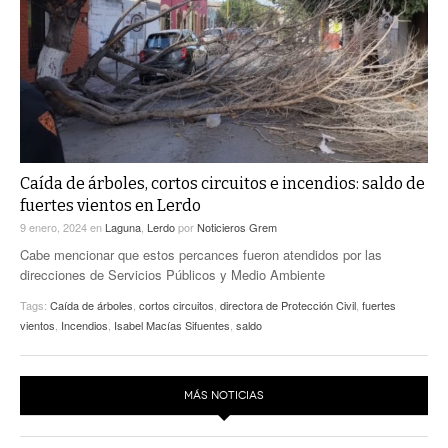
ACTUALIDADES GREM
PC29
EL EXACTO
GLOBO
EXA INFORMA
CONTEXTOS
DIÁLOGOS CON LA HISTORIA
TRAYECTO LAGUNA
TWEETS AND BEATS
A MEDIA MAÑANA
LA MEJOR 97.1 ESTÉREO GALLITO
A TODA LEY
Caída de árboles, cortos circuitos e incendios: saldo de
ACTUALIDADES GREM
fuertes vientos en Lerdo
ENTRE LAGUNEROS
PULSO
9 enero, 2024
en
Laguna
,
Lerdo
por
Noticieros Grem
Cabe mencionar que estos percances fueron atendidos por las
LA MEJOR INFORMACIÓN
direcciones de Servicios Públicos y Medio Ambiente
Tags:
Caída de árboles
,
cortos circuitos
,
directora de Protección Civil
,
fuertes
vientos
,
Incendios
,
Isabel Macías Sifuentes
,
saldo
MÁS NOTICIAS