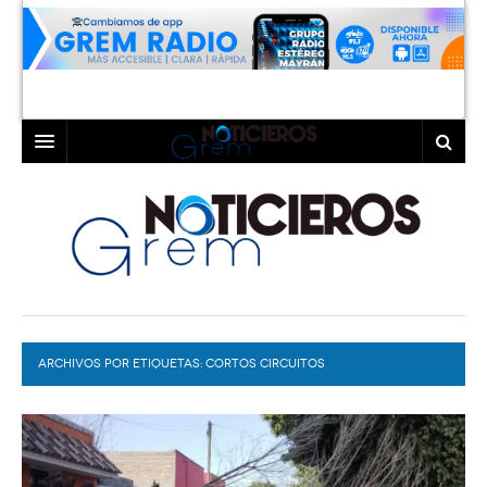
INICIO
LAGUNA
COAHUILA
TORREÓN
DURANGO
GÓMEZ PALACIO
ARCHIVOS POR ETIQUETAS:
DEPORTES
LERDO
CORTOS CIRCUITOS
PROGRAMAS
COLABORADORES
EXA