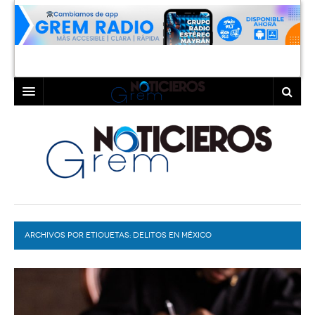
INICIO
LAGUNA
COAHUILA
TORREÓN
DURANGO
GÓMEZ PALACIO
ARCHIVOS POR ETIQUETAS:
DEPORTES
LERDO
DELITOS EN MÉXICO
PROGRAMAS
COLABORADORES
EXA