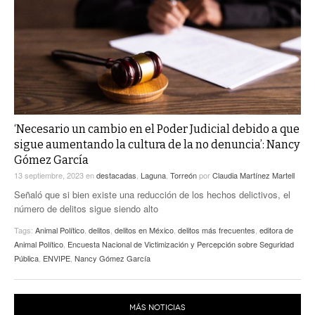
ACTUALIDADES GREM
PC29
EL EXACTO
GLOBO
EXA INFORMA
CONTEXTOS
DIÁLOGOS CON LA HISTORIA
TRAYECTO LAGUNA
TWEETS AND BEATS
A MEDIA MAÑANA
LA MEJOR 97.1 ESTÉREO GALLITO
A TODA LEY
‘Necesario un cambio en el Poder Judicial debido a que
ACTUALIDADES GREM
sigue aumentando la cultura de la no denuncia’: Nancy
ENTRE LAGUNEROS
Gómez García
PULSO
13 septiembre, 2023
en
destacadas
,
Laguna
,
Torreón
por
Claudia Martínez Martell
LA MEJOR INFORMACIÓN
Señaló que si bien existe una reducción de los hechos delictivos, el
número de delitos sigue siendo alto
Tags:
Animal Político
,
delitos
,
delitos en México
,
delitos más frecuentes
,
editora de
Animal Político
,
Encuesta Nacional de Victimización y Percepción sobre Seguridad
Pública
,
ENVIPE
,
Nancy Gómez García
MÁS NOTICIAS