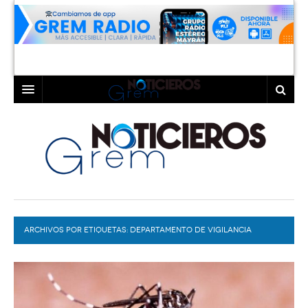
INICIO
LAGUNA
COAHUILA
TORREÓN
DURANGO
GÓMEZ PALACIO
ARCHIVOS POR ETIQUETAS:
DEPORTES
LERDO
DEPARTAMENTO DE VIGILANCIA
EPIDEMIOLÓGICA
PROGRAMAS
COLABORADORES
EXA