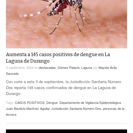
ACTUALIDADES GREM
PC29
EL EXACTO
GLOBO
EXA INFORMA
CONTEXTOS
DIÁLOGOS CON LA HISTORIA
TRAYECTO LAGUNA
TWEETS AND BEATS
A MEDIA MAÑANA
LA MEJOR 97.1 ESTÉREO GALLITO
A TODA LEY
Aumenta a 145 casos positivos de dengue en La
ACTUALIDADES GREM
Laguna de Durango
ENTRE LAGUNEROS
PULSO
3 septiembre, 2024
en
destacadas
,
Gómez Palacio
,
Laguna
por
Mayela Ávila
Saucedo
LA MEJOR INFORMACIÓN
Con corte a este 3 de septiembre, la Jurisdicción Sanitaria Número
Dos reporta 145 casos confirmados de dengue en La Laguna de
Durango
Tags:
CASOS POSITIVOS
,
Dengue
,
Departamento de Vigilancia Epidemiológica
,
Juan Bautista Martínez Aguilar
,
Jurisdicción Sanitaria Número Dos
,
personas de la
tercera