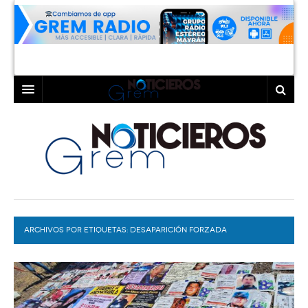
INICIO
LAGUNA
COAHUILA
TORREÓN
DURANGO
GÓMEZ PALACIO
ARCHIVOS POR ETIQUETAS:
DEPORTES
LERDO
DESAPARICIÓN FORZADA
PROGRAMAS
COLABORADORES
EXA