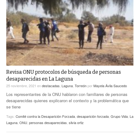
Revisa ONU protocolos de búsqueda de personas
desaparecidas en La Laguna
25 noviembre, 2021
en
destacadas
,
Laguna
,
Torreón
por
Mayela Ávila Saucedo
Los representantes de la ONU hablaron con familiares de personas
desaparecidas quienes explicaron el contexto y la problemática que
se tiene
Tags:
Comité contra la Desaparición Forzada
,
desaparición forzada
,
Grupo Vida
,
La
Laguna
,
ONU
,
personas desaparecidas
,
silvia ortiz