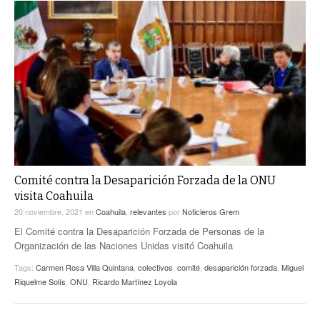
Comité contra la Desaparición Forzada de la ONU
visita Coahuila
20 noviembre, 2021
en
Coahuila
,
relevantes
por
Noticieros Grem
El Comité contra la Desaparición Forzada de Personas de la
Organización de las Naciones Unidas visitó Coahuila
Tags:
Carmen Rosa Villa Quintana
,
colectivos
,
comité
,
desaparición forzada
,
Miguel
Riquelme Solís
,
ONU
,
Ricardo Martínez Loyola