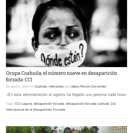
Ocupa Coahuila, el número nueve en desaparición
forzada: CCI
30 agosto, 2024
en
Coahuila
,
relevantes
por
Liliana Rincón Cervantes
«En esta administración al registro ha llegado una persona cada hora»
Tags:
CCI Laguna
,
desaparición forzada
,
desaparicion forzada coahuila
,
Día
Internacional de la Desaparición Forzada