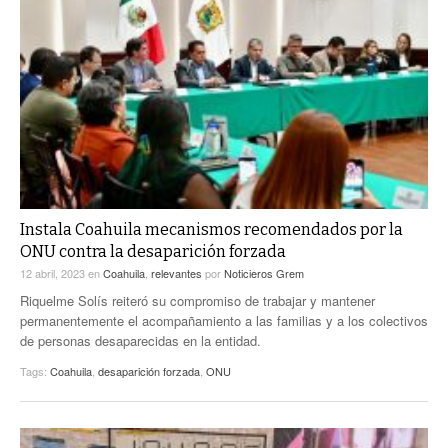
Instala Coahuila mecanismos recomendados por la
ONU contra la desaparición forzada
12 abril, 2023
en
Coahuila
,
relevantes
por
Noticieros Grem
Riquelme Solís reiteró su compromiso de trabajar y mantener
permanentemente el acompañamiento a las familias y a los colectivos
de personas desaparecidas en la entidad.
Tags:
Coahuila
,
desaparición forzada
,
ONU