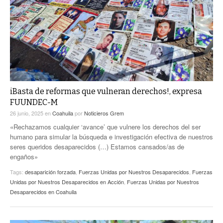
ACTUALIDADES GREM
PC29
EL EXACTO
GLOBO
EXA INFORMA
CONTEXTOS
DIÁLOGOS CON LA HISTORIA
TRAYECTO LAGUNA
TWEETS AND BEATS
A MEDIA MAÑANA
LA MEJOR 97.1 ESTÉREO GALLITO
A TODA LEY
iBasta de reformas que vulneran derechos!, expresa
ACTUALIDADES GREM
FUUNDEC-M
ENTRE LAGUNEROS
PULSO
26 junio, 2025
en
Coahuila
por
Noticieros Grem
«Rechazamos cualquier ‘avance’ que vulnere los derechos del ser
LA MEJOR INFORMACIÓN
humano para simular la búsqueda e investigación efectiva de nuestros
seres queridos desaparecidos (…) Estamos cansados/as de
engaños»
Tags:
desaparición forzada
,
Fuerzas Unidas por Nuestros Desaparecidos
,
Fuerzas
Unidas por Nuestros Desaparecidos en Acción
,
Fuerzas Unidas por Nuestros
Desaparecidos en Coahuila