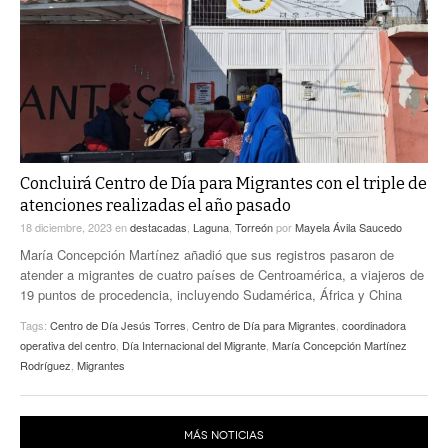
ACTUALIDADES GREM
PC29
EL EXACTO
GLOBO
EXA INFORMA
CONTEXTOS
DIÁLOGOS CON LA HISTORIA
TRAYECTO LAGUNA
TWEETS AND BEATS
A MEDIA MAÑANA
LA MEJOR 97.1 ESTÉREO GALLITO
A TODA LEY
Concluirá Centro de Día para Migrantes con el triple de
ACTUALIDADES GREM
atenciones realizadas el año pasado
ENTRE LAGUNEROS
PULSO
18 diciembre, 2023
en
destacadas
,
Laguna
,
Torreón
por
Mayela Ávila Saucedo
María Concepción Martínez añadió que sus registros pasaron de
LA MEJOR INFORMACIÓN
atender a migrantes de cuatro países de Centroamérica, a viajeros de
19 puntos de procedencia, incluyendo Sudamérica, África y China
Tags:
Centro de Día Jesús Torres
,
Centro de Día para Migrantes
,
coordinadora
operativa del centro
,
Día Internacional del Migrante
,
María Concepción Martínez
Rodríguez
,
Migrantes
MÁS NOTICIAS