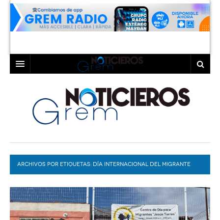
INICIO
LAGUNA
COAHUILA
TORREÓN
DURANGO
GÓMEZ PALACIO
ARCHIVOS POR ETIQUETAS:
DEPORTES
LERDO
DÍA INTERNACIONAL DEL MIGRANTE
PROGRAMAS
COLABORADORES
EXA