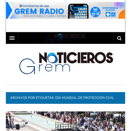
INICIO
LAGUNA
COAHUILA
TORREÓN
DURANGO
GÓMEZ PALACIO
ARCHIVOS POR ETIQUETAS:
DEPORTES
LERDO
DÍA MUNDIAL DE PROTECCIÓN CIVIL
PROGRAMAS
COLABORADORES
EXA