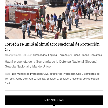
ACTUALIDADES GREM
PC29
EL EXACTO
GLOBO
EXA INFORMA
CONTEXTOS
DIÁLOGOS CON LA HISTORIA
TRAYECTO LAGUNA
TWEETS AND BEATS
A MEDIA MAÑANA
LA MEJOR 97.1 ESTÉREO GALLITO
A TODA LEY
Torreón se unirá al Simulacro Nacional de Protección
ACTUALIDADES GREM
Civil
ENTRE LAGUNEROS
PULSO
18 septiembre, 2024
en
destacadas
,
Laguna
,
Torreón
por
Liliana Rincón Cervantes
Habrá presencia de la Secretaría de la Defensa Nacional (Sedena),
LA MEJOR INFORMACIÓN
Guardia Nacional y Mando Único
Tags:
Día Mundial de Protección Civil
,
director de Protección Civil y Bomberos de
Torreón
,
Jorge Luis Juárez Llanas
,
Simulacro
,
Simulacro Nacional de Protección
Civil
MÁS NOTICIAS