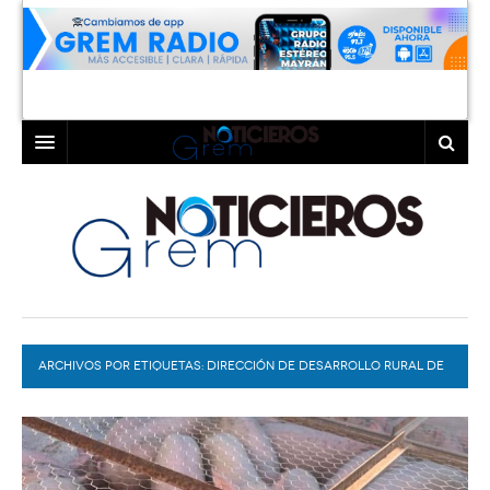
INICIO
LAGUNA
COAHUILA
TORREÓN
DURANGO
GÓMEZ PALACIO
ARCHIVOS POR ETIQUETAS:
DEPORTES
LERDO
DIRECCIÓN DE DESARROLLO RURAL DE
GÓMEZ PALACIO
PROGRAMAS
COLABORADORES
EXA