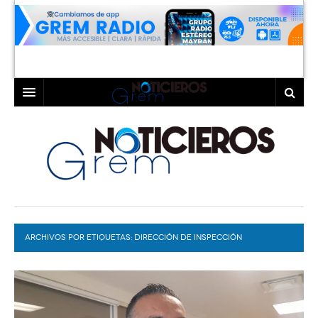
INICIO
LAGUNA
COAHUILA
TORREÓN
DURANGO
GÓMEZ PALACIO
ARCHIVOS POR ETIQUETAS:
DEPORTES
LERDO
DIRECCIÓN DE INSPECCIÓN
PROGRAMAS
COLABORADORES
EXA