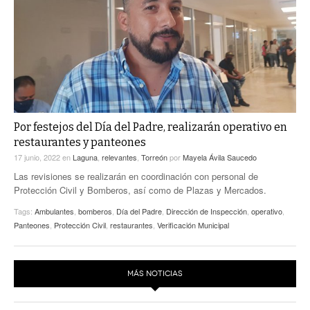
ACTUALIDADES GREM
PC29
EL EXACTO
GLOBO
EXA INFORMA
CONTEXTOS
DIÁLOGOS CON LA HISTORIA
TRAYECTO LAGUNA
TWEETS AND BEATS
A MEDIA MAÑANA
LA MEJOR 97.1 ESTÉREO GALLITO
A TODA LEY
Por festejos del Día del Padre, realizarán operativo en
ACTUALIDADES GREM
restaurantes y panteones
ENTRE LAGUNEROS
PULSO
17 junio, 2022
en
Laguna
,
relevantes
,
Torreón
por
Mayela Ávila Saucedo
Las revisiones se realizarán en coordinación con personal de
LA MEJOR INFORMACIÓN
Protección Civil y Bomberos, así como de Plazas y Mercados.
Tags:
Ambulantes
,
bomberos
,
Día del Padre
,
Dirección de Inspección
,
operativo
,
Panteones
,
Protección Civil
,
restaurantes
,
Verificación Municipal
MÁS NOTICIAS