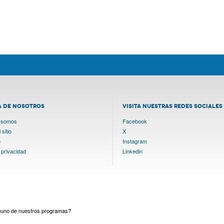
A DE NOSOTROS
VISITA NUESTRAS REDES SOCIALES
 somos
Facebook
sitio
X
o
Instagram
 privacidad
Linkedin
lguno de nuestros programas?