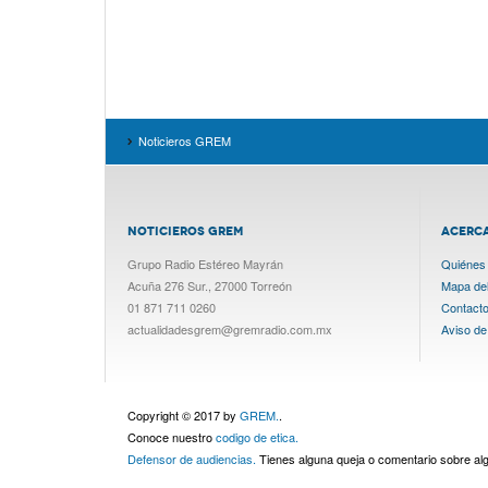
Noticieros GREM
NOTICIEROS GREM
ACERC
Grupo Radio Estéreo Mayrán
Quiénes
Acuña 276 Sur., 27000 Torreón
Mapa del 
01 871 711 0260
Contact
actualidadesgrem@gremradio.com.mx
Aviso de
Copyright © 2017 by
GREM.
.
Conoce nuestro
codigo de etica.
Defensor de audiencias.
Tienes alguna queja o comentario sobre a