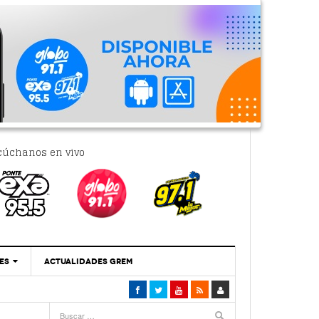
cúchanos en vivo
ES
ACTUALIDADES GREM
‘Se Vale Soñar Con Una Contraloría Ciudadana’
- 6 febrero, 2023
Por PC29