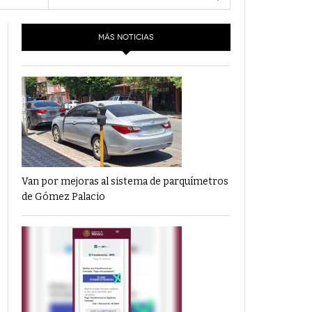
- 6 junio,
Los Dichos Y La Velocidad Por PC29
e 8
2022
MÁS NOTICIAS
‘Los Partidos Políticos No Merecen
- 18 mayo, 2022
Financiamiento’ Por PC29
‘La Laguna: Bomba De Tiempo Por Falta De
- 17 mayo, 2021
Planeación’ Por PC29
‘Las Corrupciones, Sus Formas Y Efectos’ Por
- 7 mayo, 2021
PC29
Van por mejoras al sistema de parquímetros
de Gómez Palacio