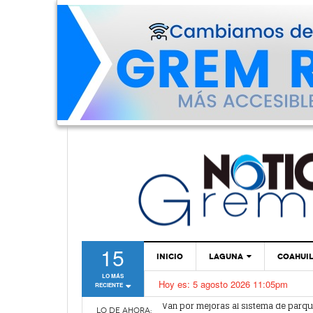
15
INICIO
LAGUNA
COAHUI
LO MÁS
Hoy es:
5 agosto 2026 11:05pm
RECIENTE
TORREÓN
Van por mejoras al sistema de parq
¿Vas a sacar tu pasaporte? ¡Cuidado
GÓMEZ PALACIO
LO DE AHORA: