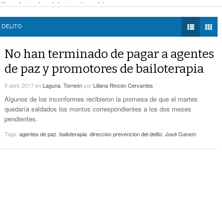
eléctrica programadas en Gómez Palacio
- hace 7 horas -
DIÁLOGOS CON LA
Promueven Campaña Sobre Derechos De Las
 federales obliga a Lerdo a ajustar finanzas e incrementar recaudación
- hac
HISTORIA
- hace 8 horas -
Víctimas Y Contra La Tortura
 las víctimas y contra la tortura
- hace 8 horas -
 DELITO
TWEETS AND
-
Alistan Edición 80 De La Feria De Torreón
BEATS
No han terminado de pagar a agentes
hace 8 horas -
LA MEJOR 97.1
de paz y promotores de bailoterapia
ESTÉREO GALLITO
Hay Que Esperar A Que Se Pongan De
Acuerdo Los Alcaldes: Presidente De La
5 abril, 2017
en
Laguna
,
Torreón
por
Liliana Rincón Cervantes
-
Comisión De Movilidad Sobre Paso De Taxis
Algunos de los inconformes recibieron la promesa de que el martes
hace 9 horas -
quedaría saldados los montos correspondientes a los dos meses
pendientes.
Van Más De 4 Mil Taxis Verificados En Torreón.
- hace 11 horas -
Sigue El Robo De Catalizadores
Tags:
agentes de paz
,
bailoterapia
,
direccion prevencion del delito
,
José Ganem