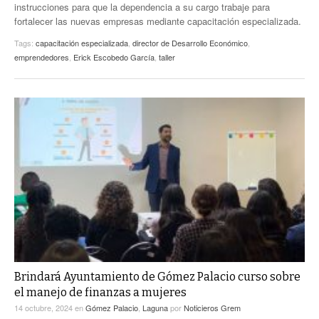
instrucciones para que la dependencia a su cargo trabaje para
fortalecer las nuevas empresas mediante capacitación especializada.
Tags:
capacitación especializada
,
director de Desarrollo Económico
,
emprendedores
,
Erick Escobedo García
,
taller
Brindará Ayuntamiento de Gómez Palacio curso sobre
el manejo de finanzas a mujeres
14 octubre, 2024
en
Gómez Palacio
,
Laguna
por
Noticieros Grem