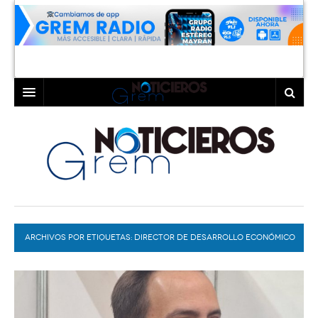
INICIO
LAGUNA
COAHUILA
TORREÓN
DURANGO
GÓMEZ PALACIO
ARCHIVOS POR ETIQUETAS:
DEPORTES
LERDO
DIRECTOR DE DESARROLLO ECONÓMICO
PROGRAMAS
COLABORADORES
EXA