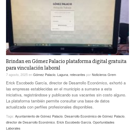
Brindan en Gómez Palacio plataforma digital gratuita
para vinculación laboral
7 agosto, 2025
en
Gómez Palacio
,
Laguna
,
relevantes
por
Noticieros Grem
Erick Escobedo García, director de Desarrollo Económico, exhortó a
las empresas establecidas en el municipio a sumarse a esta
iniciativa, registrándose y publicando sus vacantes sin costo alguno.
La plataforma también permite consultar una base de datos
actualizada con perfiles profesionales disponibles.
Tags:
Ayuntamiento de Gómez Palacio
,
Desarrollo Económico de Gómez Palacio
,
director de Desarrollo Económico
,
Erick Escobedo García
,
Oportunidades
Laborales