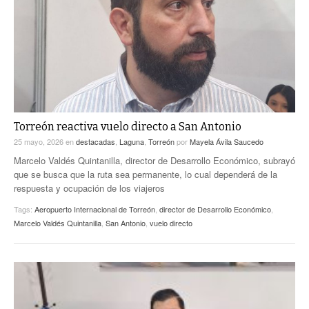
ACTUALIDADES GREM
PC29
EL EXACTO
GLOBO
EXA INFORMA
CONTEXTOS
DIÁLOGOS CON LA HISTORIA
TRAYECTO LAGUNA
TWEETS AND BEATS
A MEDIA MAÑANA
LA MEJOR 97.1 ESTÉREO GALLITO
A TODA LEY
Torreón reactiva vuelo directo a San Antonio
ACTUALIDADES GREM
25 mayo, 2026
en
destacadas
,
Laguna
,
Torreón
por
Mayela Ávila Saucedo
ENTRE LAGUNEROS
PULSO
Marcelo Valdés Quintanilla, director de Desarrollo Económico, subrayó
que se busca que la ruta sea permanente, lo cual dependerá de la
LA MEJOR INFORMACIÓN
respuesta y ocupación de los viajeros
Tags:
Aeropuerto Internacional de Torreón
,
director de Desarrollo Económico
,
Marcelo Valdés Quintanilla
,
San Antonio
,
vuelo directo