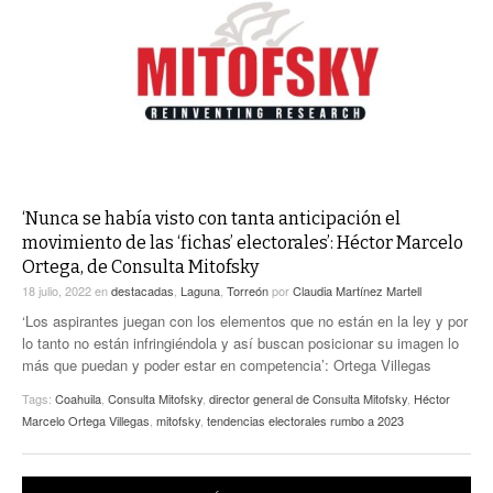
ACTUALIDADES GREM
PC29
EL EXACTO
GLOBO
EXA INFORMA
CONTEXTOS
DIÁLOGOS CON LA HISTORIA
TRAYECTO LAGUNA
TWEETS AND BEATS
A MEDIA MAÑANA
LA MEJOR 97.1 ESTÉREO GALLITO
A TODA LEY
ACTUALIDADES GREM
‘Nunca se había visto con tanta anticipación el
movimiento de las ‘fichas’ electorales’: Héctor Marcelo
ENTRE LAGUNEROS
PULSO
Ortega, de Consulta Mitofsky
18 julio, 2022
en
destacadas
,
Laguna
,
Torreón
por
Claudia Martínez Martell
LA MEJOR INFORMACIÓN
‘Los aspirantes juegan con los elementos que no están en la ley y por
lo tanto no están infringiéndola y así buscan posicionar su imagen lo
más que puedan y poder estar en competencia’: Ortega Villegas
Tags:
Coahuila
,
Consulta Mitofsky
,
director general de Consulta Mitofsky
,
Héctor
Marcelo Ortega Villegas
,
mitofsky
,
tendencias electorales rumbo a 2023