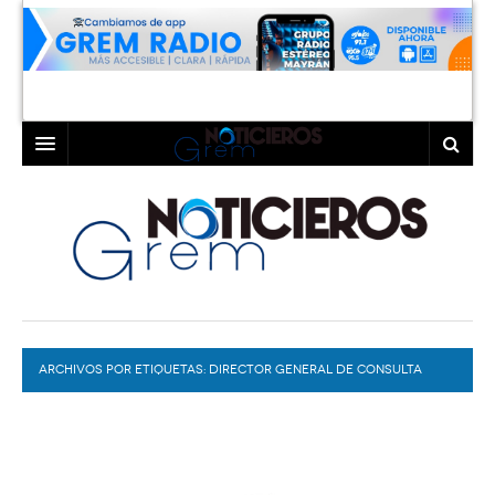
INICIO
LAGUNA
COAHUILA
TORREÓN
DURANGO
GÓMEZ PALACIO
ARCHIVOS POR ETIQUETAS:
DEPORTES
LERDO
DIRECTOR GENERAL DE CONSULTA
MITOFSKY
PROGRAMAS
COLABORADORES
EXA