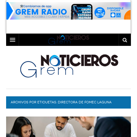
INICIO
LAGUNA
COAHUILA
TORREÓN
DURANGO
GÓMEZ PALACIO
ARCHIVOS POR ETIQUETAS:
DEPORTES
LERDO
DIRECTORA DE FOMEC LAGUNA
PROGRAMAS
COLABORADORES
EXA