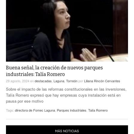
Buena señal, la creación de nuevos parques
industriales: Talía Romero
29 agosto, 2024
en
destacadas
,
Laguna
,
Torreón
por
Liliana Rincón Cervantes
Sobre el impacto de las reformas constitucionales en las inversiones,
Talía Romero expresó que hay empresas cuya instalación está en
pausa por ese motivo
Tags:
directora de Fomec Laguna
,
Parques industriales
,
Talía Romero
MÁS NOTICIAS