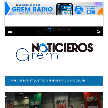
INICIO
LAGUNA
COAHUILA
TORREÓN
DURANGO
GÓMEZ PALACIO
ARCHIVOS POR ETIQUETAS:
DEPORTES
LERDO
DIRIGENTE NACIONAL DEL PRI
PROGRAMAS
COLABORADORES
EXA