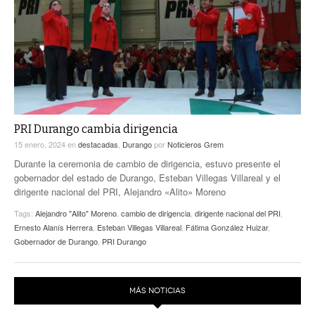
ACTUALIDADES GREM
PC29
EL EXACTO
GLOBO
EXA INFORMA
CONTEXTOS
DIÁLOGOS CON LA HISTORIA
TRAYECTO LAGUNA
TWEETS AND BEATS
A MEDIA MAÑANA
LA MEJOR 97.1 ESTÉREO GALLITO
A TODA LEY
PRI Durango cambia dirigencia
ACTUALIDADES GREM
15 enero, 2024
en
destacadas
,
Durango
por
Noticieros Grem
ENTRE LAGUNEROS
PULSO
Durante la ceremonia de cambio de dirigencia, estuvo presente el
gobernador del estado de Durango, Esteban Villegas Villareal y el
LA MEJOR INFORMACIÓN
dirigente nacional del PRI, Alejandro «Alito» Moreno
Tags:
Alejandro "Alito" Moreno
,
cambio de dirigencia
,
dirigente nacional del PRI
,
Ernesto Alanís Herrera
,
Esteban Villegas Villareal
,
Fátima González Huizar
,
Gobernador de Durango
,
PRI Durango
MÁS NOTICIAS