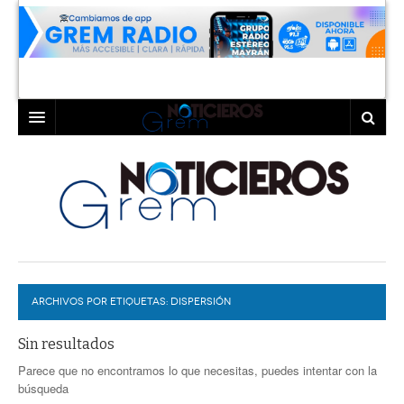
INICIO
LAGUNA
COAHUILA
TORREÓN
DURANGO
GÓMEZ PALACIO
ARCHIVOS POR ETIQUETAS:
DEPORTES
LERDO
DISPERSIÓN
PROGRAMAS
Sin resultados
Parece que no encontramos lo que necesitas, puedes intentar con la
COLABORADORES
EXA
búsqueda