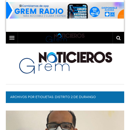
INICIO
LAGUNA
COAHUILA
TORREÓN
DURANGO
GÓMEZ PALACIO
ARCHIVOS POR ETIQUETAS:
DEPORTES
LERDO
DISTRITO 2 DE DURANGO
PROGRAMAS
COLABORADORES
EXA