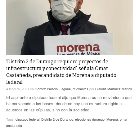
ACTUALIDADES GREM
PC29
EL EXACTO
GLOBO
EXA INFORMA
CONTEXTOS
DIÁLOGOS CON LA HISTORIA
TRAYECTO LAGUNA
TWEETS AND BEATS
A MEDIA MAÑANA
LA MEJOR 97.1 ESTÉREO GALLITO
A TODA LEY
ACTUALIDADES GREM
‘Distrito 2 de Durango requiere proyectos de
infraestructura y conectividad’, señala Omar
ENTRE LAGUNEROS
PULSO
Castañeda, precandidato de Morena a diputado
federal
LA MEJOR INFORMACIÓN
4 febrero, 2021
en
Gómez Palacio
,
Laguna
,
relevantes
por
Claudia Martínez Martell
El aspirante a diputado federal dijo que Morena es un movimiento que
ha convocado a las bases, donde no hay una estructura rígida ni
acuerdos en las cúpulas, sino con la sociedad
Tags:
diputado federal
,
Distrito 2 de Durango
,
elecciones durango
,
Morena
,
omar
castaneda