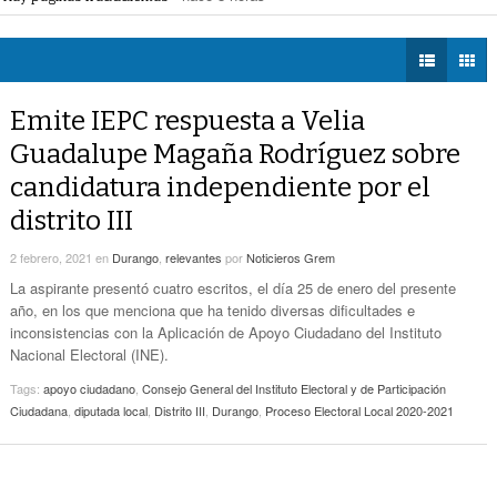
eléctrica programadas en Gómez Palacio
- hace 8 horas -
DIÁLOGOS CON LA
Promueven Campaña Sobre Derechos De Las
 federales obliga a Lerdo a ajustar finanzas e incrementar recaudación
- hac
HISTORIA
- hace 10 horas -
Víctimas Y Contra La Tortura
 las víctimas y contra la tortura
- hace 10 horas -
TWEETS AND
-
Alistan Edición 80 De La Feria De Torreón
BEATS
Emite IEPC respuesta a Velia
hace 10 horas -
LA MEJOR 97.1
Guadalupe Magaña Rodríguez sobre
ESTÉREO GALLITO
Hay Que Esperar A Que Se Pongan De
candidatura independiente por el
Acuerdo Los Alcaldes: Presidente De La
-
Comisión De Movilidad Sobre Paso De Taxis
distrito III
hace 11 horas -
2 febrero, 2021
en
Durango
,
relevantes
por
Noticieros Grem
Van Más De 4 Mil Taxis Verificados En Torreón.
La aspirante presentó cuatro escritos, el día 25 de enero del presente
- hace 12 horas -
Sigue El Robo De Catalizadores
año, en los que menciona que ha tenido diversas dificultades e
inconsistencias con la Aplicación de Apoyo Ciudadano del Instituto
Nacional Electoral (INE).
Tags:
apoyo ciudadano
,
Consejo General del Instituto Electoral y de Participación
Ciudadana
,
diputada local
,
Distrito III
,
Durango
,
Proceso Electoral Local 2020-2021