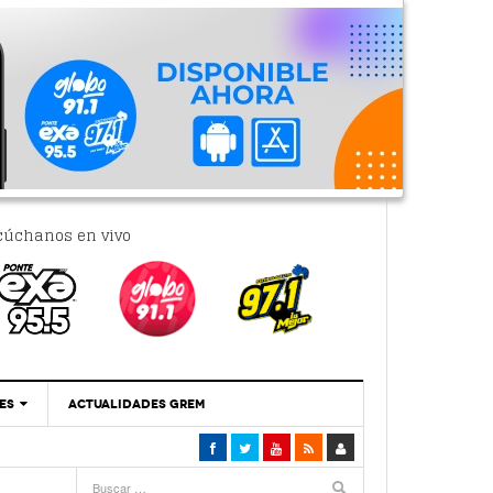
cúchanos en vivo
ES
ACTUALIDADES GREM
‘Se Vale Soñar Con Una Contraloría Ciudadana’
- 6 febrero, 2023
Por PC29