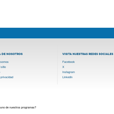
A DE NOSOTROS
VISITA NUESTRAS REDES SOCIALES
 somos
Facebook
sitio
X
o
Instagram
 privacidad
Linkedin
lguno de nuestros programas?