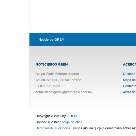
Noticieros GREM
NOTICIEROS GREM
ACERC
Grupo Radio Estéreo Mayrán
Quiénes
Acuña 276 Sur., 27000 Torreón
Mapa del 
01 871 711 0260
Contact
actualidadesgrem@gremradio.com.mx
Aviso de
Copyright © 2017 by
GREM.
.
Conoce nuestro
codigo de etica.
Defensor de audiencias.
Tienes alguna queja o comentario sobre a