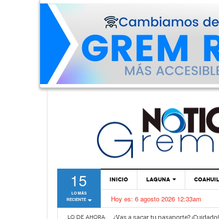
15
INICIO
LAGUNA
COAHUI
LO MÁS
Hoy es:
6 agosto 2026 12:33am
RECIENTE
TORREÓN
Van por mejoras al sistema de parq
¿Vas a sacar tu pasaporte? ¡Cuidado
GÓMEZ PALACIO
LO DE AHORA: