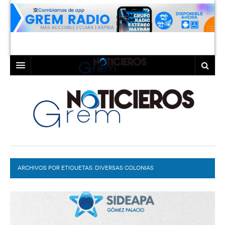
INICIO
LAGUNA
COAHUILA
TORREÓN
DURANGO
GÓMEZ PALACIO
ARCHIVOS POR ETIQUETAS:
DEPORTES
LERDO
DIVERSAS COLONIAS
PROGRAMAS
COLABORADORES
EXA