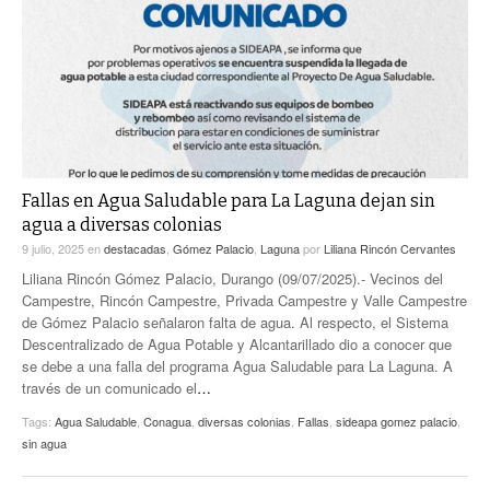
ACTUALIDADES GREM
PC29
EL EXACTO
GLOBO
EXA INFORMA
CONTEXTOS
DIÁLOGOS CON LA HISTORIA
TRAYECTO LAGUNA
TWEETS AND BEATS
A MEDIA MAÑANA
LA MEJOR 97.1 ESTÉREO GALLITO
A TODA LEY
Fallas en Agua Saludable para La Laguna dejan sin
ACTUALIDADES GREM
agua a diversas colonias
ENTRE LAGUNEROS
PULSO
9 julio, 2025
en
destacadas
,
Gómez Palacio
,
Laguna
por
Liliana Rincón Cervantes
Liliana Rincón Gómez Palacio, Durango (09/07/2025).- Vecinos del
LA MEJOR INFORMACIÓN
Campestre, Rincón Campestre, Privada Campestre y Valle Campestre
de Gómez Palacio señalaron falta de agua. Al respecto, el Sistema
Descentralizado de Agua Potable y Alcantarillado dio a conocer que
se debe a una falla del programa Agua Saludable para La Laguna. A
través de un comunicado el
…
Tags:
Agua Saludable
,
Conagua
,
diversas colonias
,
Fallas
,
sideapa gomez palacio
,
sin agua