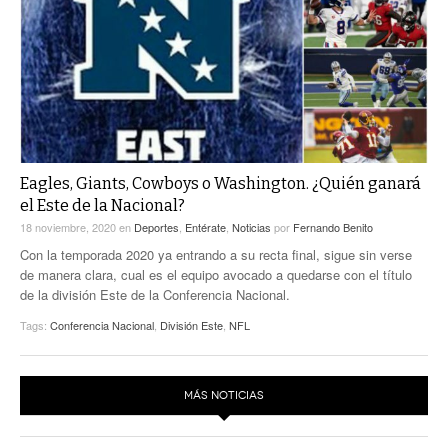
ACTUALIDADES GREM
PC29
EL EXACTO
GLOBO
EXA INFORMA
CONTEXTOS
DIÁLOGOS CON LA HISTORIA
TRAYECTO LAGUNA
TWEETS AND BEATS
A MEDIA MAÑANA
LA MEJOR 97.1 ESTÉREO GALLITO
A TODA LEY
Eagles, Giants, Cowboys o Washington. ¿Quién ganará
ACTUALIDADES GREM
el Este de la Nacional?
ENTRE LAGUNEROS
PULSO
18 noviembre, 2020
en
Deportes
,
Entérate
,
Noticias
por
Fernando Benito
Con la temporada 2020 ya entrando a su recta final, sigue sin verse
LA MEJOR INFORMACIÓN
de manera clara, cual es el equipo avocado a quedarse con el título
de la división Este de la Conferencia Nacional.
Tags:
Conferencia Nacional
,
División Este
,
NFL
MÁS NOTICIAS