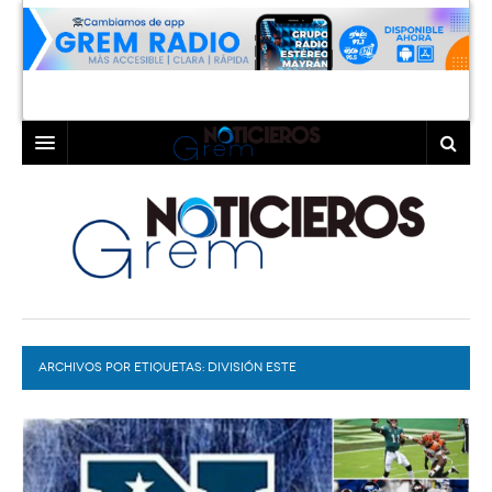
INICIO
LAGUNA
COAHUILA
TORREÓN
DURANGO
GÓMEZ PALACIO
ARCHIVOS POR ETIQUETAS:
DEPORTES
LERDO
DIVISIÓN ESTE
PROGRAMAS
COLABORADORES
EXA