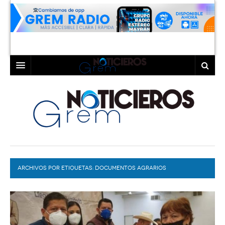
INICIO
LAGUNA
COAHUILA
TORREÓN
DURANGO
GÓMEZ PALACIO
ARCHIVOS POR ETIQUETAS:
DEPORTES
LERDO
DOCUMENTOS AGRARIOS
PROGRAMAS
COLABORADORES
EXA