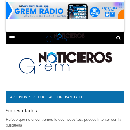
INICIO
LAGUNA
COAHUILA
TORREÓN
DURANGO
GÓMEZ PALACIO
ARCHIVOS POR ETIQUETAS:
DEPORTES
LERDO
DON FRANCISCO
PROGRAMAS
Sin resultados
Parece que no encontramos lo que necesitas, puedes intentar con la
COLABORADORES
EXA
búsqueda