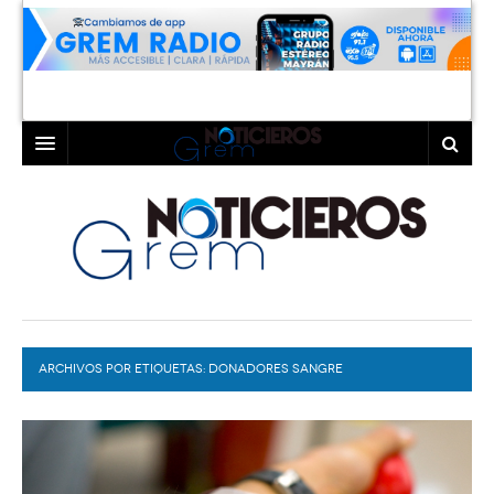
INICIO
LAGUNA
COAHUILA
TORREÓN
DURANGO
GÓMEZ PALACIO
ARCHIVOS POR ETIQUETAS:
DEPORTES
LERDO
DONADORES SANGRE
PROGRAMAS
COLABORADORES
EXA