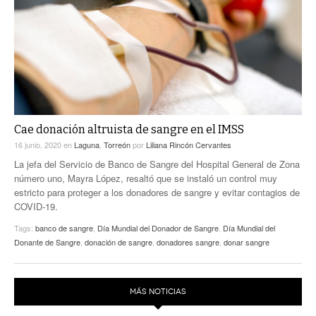
ACTUALIDADES GREM
PC29
EL EXACTO
GLOBO
EXA INFORMA
CONTEXTOS
DIÁLOGOS CON LA HISTORIA
TRAYECTO LAGUNA
TWEETS AND BEATS
A MEDIA MAÑANA
LA MEJOR 97.1 ESTÉREO GALLITO
A TODA LEY
Cae donación altruista de sangre en el IMSS
ACTUALIDADES GREM
16 junio, 2020
en
Laguna
,
Torreón
por
Liliana Rincón Cervantes
ENTRE LAGUNEROS
PULSO
La jefa del Servicio de Banco de Sangre del Hospital General de Zona
número uno, Mayra López, resaltó que se instaló un control muy
LA MEJOR INFORMACIÓN
estricto para proteger a los donadores de sangre y evitar contagios de
COVID-19.
Tags:
banco de sangre
,
Día Mundial del Donador de Sangre
,
Día Mundial del
Donante de Sangre
,
donación de sangre
,
donadores sangre
,
donar sangre
MÁS NOTICIAS