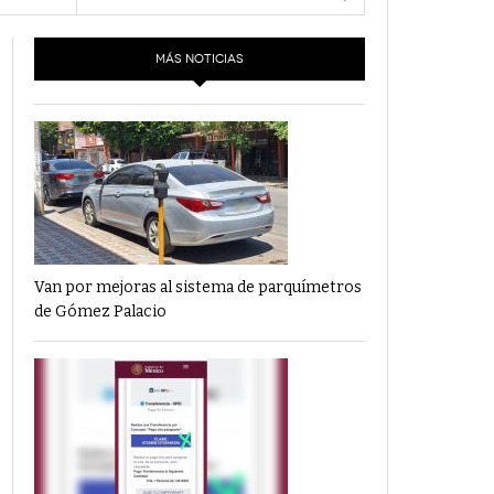
- 6 junio,
Los Dichos Y La Velocidad Por PC29
e 13
2022
MÁS NOTICIAS
‘Los Partidos Políticos No Merecen
- 18 mayo, 2022
Financiamiento’ Por PC29
‘La Laguna: Bomba De Tiempo Por Falta De
- 17 mayo, 2021
Planeación’ Por PC29
‘Las Corrupciones, Sus Formas Y Efectos’ Por
- 7 mayo, 2021
PC29
Van por mejoras al sistema de parquímetros
de Gómez Palacio