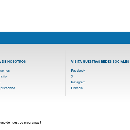
A DE NOSOTROS
VISITA NUESTRAS REDES SOCIALES
 somos
Facebook
sitio
X
o
Instagram
 privacidad
Linkedin
lguno de nuestros programas?