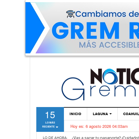
15
INICIO
LAGUNA
COAHUI
LO MÁS
Hoy es:
6 agosto 2026 04:03am
RECIENTE
TORREÓN
Van por mejoras al sistema de parq
¿Vas a sacar tu pasaporte? ¡Cuidado
GÓMEZ PALACIO
LO DE AHORA: