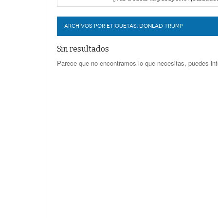
Habrá más suspensiones de energía 
LERDO
Recorte de 16 mdp en participaciones
Promueven campaña sobre derechos de
ARCHIVOS POR ETIQUETAS:
horas -
DONLAD TRUMP
Sin resultados
Parece que no encontramos lo que necesitas, puedes int