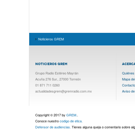
Noticieros GREM
NOTICIEROS GREM
ACERC
Grupo Radio Estéreo Mayrán
Quiénes
Acuña 276 Sur., 27000 Torreón
Mapa del 
01 871 711 0260
Contact
actualidadesgrem@gremradio.com.mx
Aviso de
Copyright © 2017 by
GREM.
.
Conoce nuestro
codigo de etica.
Defensor de audiencias.
Tienes alguna queja o comentario sobre a