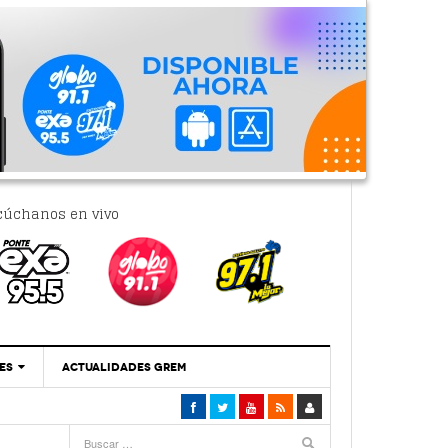
cúchanos en vivo
ES
ACTUALIDADES GREM
‘Se Vale Soñar Con Una Contraloría Ciudadana’
- 6 febrero, 2023
Por PC29