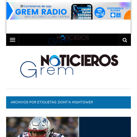
INICIO
LAGUNA
COAHUILA
TORREÓN
DURANGO
GÓMEZ PALACIO
ARCHIVOS POR ETIQUETAS:
DEPORTES
LERDO
DONT’A HIGHTOWER
PROGRAMAS
COLABORADORES
EXA