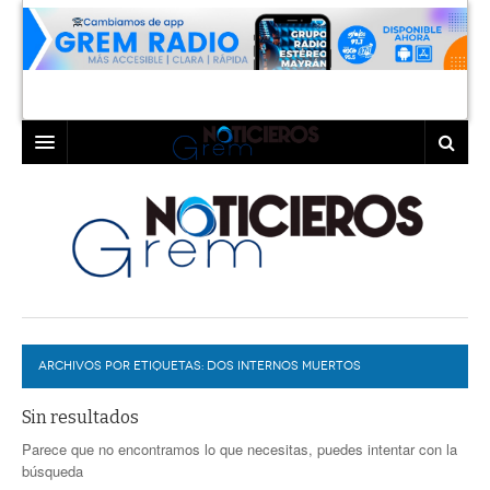
INICIO
LAGUNA
COAHUILA
TORREÓN
DURANGO
GÓMEZ PALACIO
ARCHIVOS POR ETIQUETAS:
DEPORTES
LERDO
DOS INTERNOS MUERTOS
PROGRAMAS
Sin resultados
Parece que no encontramos lo que necesitas, puedes intentar con la
COLABORADORES
EXA
búsqueda