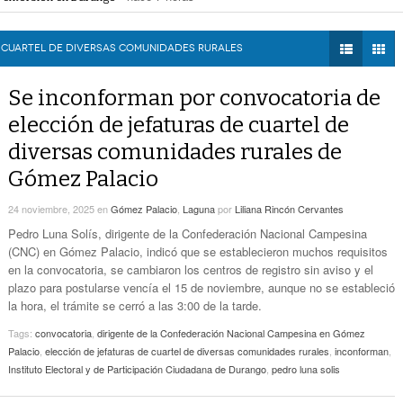
Zaragoza bloquearon Mieleras
- hace 7 horas -
DIÁLOGOS CON LA
Por Falta De Agua, Vecinos De Villa Zaragoza
perar Agua Saludable
- hace 7 horas -
HISTORIA
- hace 7 horas -
Bloquearon Mieleras
r de Justicia de Durango por presunto cohecho
- hace 7 horas -
 CUARTEL DE DIVERSAS COMUNIDADES RURALES
TWEETS AND
Anuncian Nuevo Pozo De Agua Potable Para
BEATS
Se inconforman por convocatoria de
- hace 10 horas -
Torreón
LA MEJOR 97.1
elección de jefaturas de cuartel de
ESTÉREO GALLITO
Lanzan Convocatoria Del Concurso De Poesía
diversas comunidades rurales de
- hace 11 horas -
Enriqueta Ochoa
Gómez Palacio
Expone CLIP Preocupación Por Reformas
Laborales. ‘Hacen Ver A Patrones Como
24 noviembre, 2025
en
Gómez Palacio
,
Laguna
por
Liliana Rincón Cervantes
- hace 12 horas -
Enemigos’, Considera
Pedro Luna Solís, dirigente de la Confederación Nacional Campesina
(CNC) en Gómez Palacio, indicó que se establecieron muchos requisitos
en la convocatoria, se cambiaron los centros de registro sin aviso y el
plazo para postularse vencía el 15 de noviembre, aunque no se estableció
la hora, el trámite se cerró a las 3:00 de la tarde.
Tags:
convocatoria
,
dirigente de la Confederación Nacional Campesina en Gómez
Palacio
,
elección de jefaturas de cuartel de diversas comunidades rurales
,
inconforman
,
Instituto Electoral y de Participación Ciudadana de Durango
,
pedro luna solis