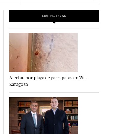
- 6 junio,
Los Dichos Y La Velocidad Por PC29
2022
MÁS NOTICIAS
‘Los Partidos Políticos No Merecen
- 18 mayo, 2022
Financiamiento’ Por PC29
‘La Laguna: Bomba De Tiempo Por Falta De
- 17 mayo, 2021
Planeación’ Por PC29
‘Las Corrupciones, Sus Formas Y Efectos’ Por
- 7 mayo, 2021
PC29
Alertan por plaga de garrapatas en Villa
Zaragoza