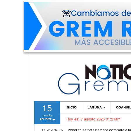
15
INICIO
LAGUNA
COAHUI
LO MÁS
Hoy es:
7 agosto 2026 01:21am
RECIENTE
TORREÓN
Alertan por plaga de garrapatas en Vi
Reiteran estrategia para combate a l
GÓMEZ PALACIO
LO DE AHORA: