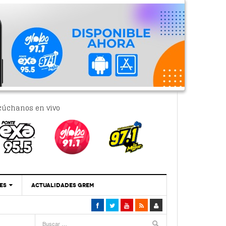
cúchanos en vivo
ES
ACTUALIDADES GREM
‘Se Vale Soñar Con Una Contraloría Ciudadana’
- 6 febrero, 2023
Por PC29