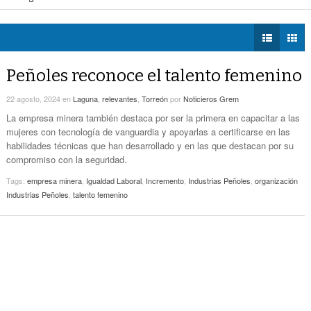
Zaragoza bloquearon Mieleras
- hace 4 horas -
DIÁLOGOS CON LA
Por Falta De Agua, Vecinos De Villa Zaragoza
perar Agua Saludable
- hace 4 horas -
HISTORIA
- hace 4 horas -
Bloquearon Mieleras
r de Justicia de Durango por presunto cohecho
- hace 5 horas -
TWEETS AND
Anuncian Nuevo Pozo De Agua Potable Para
BEATS
Peñoles reconoce el talento femenino
- hace 7 horas -
Torreón
LA MEJOR 97.1
22 agosto, 2024
en
Laguna
,
relevantes
,
Torreón
por
Noticieros Grem
ESTÉREO GALLITO
Lanzan Convocatoria Del Concurso De Poesía
- hace 9 horas -
Enriqueta Ochoa
La empresa minera también destaca por ser la primera en capacitar a las
mujeres con tecnología de vanguardia y apoyarlas a certificarse en las
Expone CLIP Preocupación Por Reformas
habilidades técnicas que han desarrollado y en las que destacan por su
Laborales. ‘Hacen Ver A Patrones Como
compromiso con la seguridad.
- hace 9 horas -
Enemigos’, Considera
Tags:
empresa minera
,
Igualdad Laboral
,
Incremento
,
Industrias Peñoles
,
organización
Industrias Peñoles
,
talento femenino