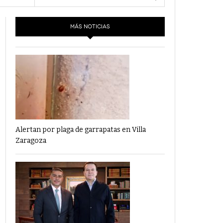
- 6 junio,
Los Dichos Y La Velocidad Por PC29
2022
MÁS NOTICIAS
‘Los Partidos Políticos No Merecen
- 18 mayo, 2022
Financiamiento’ Por PC29
‘La Laguna: Bomba De Tiempo Por Falta De
- 17 mayo, 2021
Planeación’ Por PC29
‘Las Corrupciones, Sus Formas Y Efectos’ Por
- 7 mayo, 2021
PC29
Alertan por plaga de garrapatas en Villa
Zaragoza