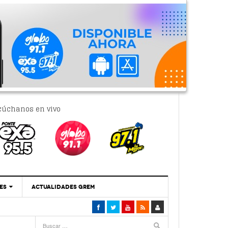
cúchanos en vivo
ES
ACTUALIDADES GREM
‘Se Vale Soñar Con Una Contraloría Ciudadana’
- 6 febrero, 2023
Por PC29