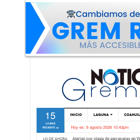
15
INICIO
LAGUNA
COAHUI
LO MÁS
Hoy es:
6 agosto 2026 10:43pm
RECIENTE
TORREÓN
Alertan por plaga de garrapatas en Vi
Reiteran estrategia para combate a l
GÓMEZ PALACIO
LO DE AHORA: