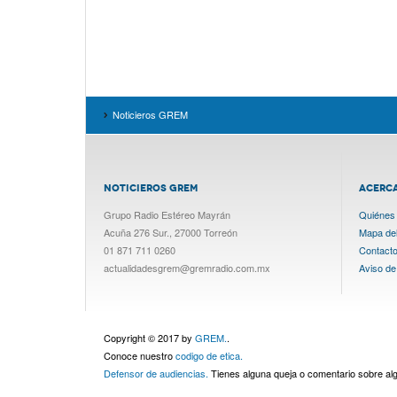
Noticieros GREM
NOTICIEROS GREM
ACERC
Grupo Radio Estéreo Mayrán
Quiénes
Acuña 276 Sur., 27000 Torreón
Mapa del 
01 871 711 0260
Contact
actualidadesgrem@gremradio.com.mx
Aviso de
Copyright © 2017 by
GREM.
.
Conoce nuestro
codigo de etica.
Defensor de audiencias.
Tienes alguna queja o comentario sobre a