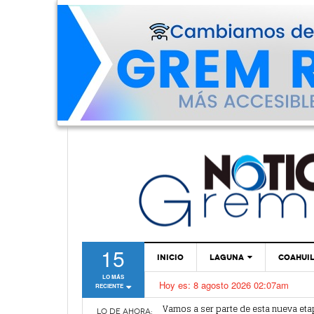
15
INICIO
LAGUNA
COAHUI
LO MÁS
Hoy es:
8 agosto 2026 02:07am
RECIENTE
TORREÓN
Vamos a ser parte de esta nueva et
Lerdo recibe mayor dotación de Agu
GÓMEZ PALACIO
LO DE AHORA: