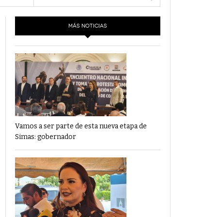
- 6 junio,
Los Dichos Y La Velocidad Por PC29
2022
MÁS NOTICIAS
‘Los Partidos Políticos No Merecen
- 18 mayo, 2022
Financiamiento’ Por PC29
‘La Laguna: Bomba De Tiempo Por Falta De
- 17 mayo, 2021
Planeación’ Por PC29
‘Las Corrupciones, Sus Formas Y Efectos’ Por
- 7 mayo, 2021
PC29
Vamos a ser parte de esta nueva etapa de
Simas: gobernador