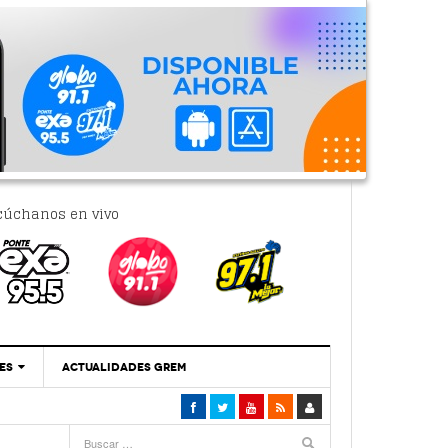
cúchanos en vivo
ES
ACTUALIDADES GREM
‘Se Vale Soñar Con Una Contraloría Ciudadana’
- 6 febrero, 2023
Por PC29