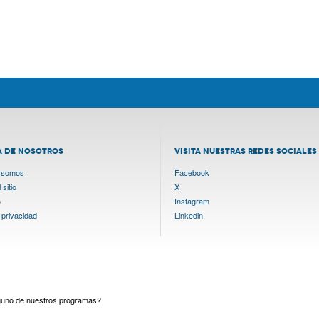
A DE NOSOTROS
VISITA NUESTRAS REDES SOCIALES
 somos
Facebook
sitio
X
o
Instagram
 privacidad
Linkedin
lguno de nuestros programas?