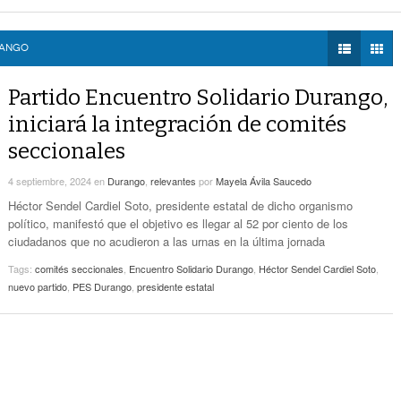
voto ciudadano a 50 jueces en 2028
- hace 11 horas -
DIÁLOGOS CON LA
- hace 11 horas -
Detectan Robo A Través Del C2
na Lerdo; cámaras captan a responsables
- hace 11 horas -
HISTORIA
regulación de lotes baldíos
- hace 11 horas -
RANGO
TWEETS AND
Sistema Vial Revolución-Vasconcelos Tiene Un
BEATS
Partido Encuentro Solidario Durango,
- hace 13 horas -
Avance De 33 Por Ciento
LA MEJOR 97.1
iniciará la integración de comités
ESTÉREO GALLITO
No Hubo Daños A Obras Del Sistema Vial
seccionales
- hace
Abastos- Independencia Por Las Lluvias
13 horas -
4 septiembre, 2024
en
Durango
,
relevantes
por
Mayela Ávila Saucedo
Coparmex Laguna Se Reunirá Con CFE La
Héctor Sendel Cardiel Soto, presidente estatal de dicho organismo
- hace 13 horas -
Próxima Semana
político, manifestó que el objetivo es llegar al 52 por ciento de los
ciudadanos que no acudieron a las urnas en la última jornada
Tags:
comités seccionales
,
Encuentro Solidario Durango
,
Héctor Sendel Cardiel Soto
,
nuevo partido
,
PES Durango
,
presidente estatal