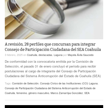
ACTUALIDADES GREM
PC29
EL EXACTO
GLOBO
EXA INFORMA
CONTEXTOS
DIÁLOGOS CON LA HISTORIA
TRAYECTO LAGUNA
TWEETS AND BEATS
A MEDIA MAÑANA
LA MEJOR 97.1 ESTÉREO GALLITO
A TODA LEY
A revisión, 28 perfiles que concursan para integrar
ACTUALIDADES GREM
Consejo de Participación Ciudadana del SEA Coahuila
ENTRE LAGUNEROS
PULSO
3 febrero, 2025
en
Coahuila
,
destacadas
,
Laguna
por
Mayela Ávila Saucedo
De conformidad con la convocatoria emitida por la Comisión de
LA MEJOR INFORMACIÓN
Selección, el pasado 31 de enero concluyó el período para recibir
postulaciones al cargo de integrante del Consejo de Participación
Ciudadana del Sistema Anticorrupción del Estado de Coahuila (SEA)
Tags:
Comisión de Selección
,
Consejo Cívico de las Instituciones (CCI) Laguna
,
Consejo de Participación Ciudadana del Sistema Anticorrupción del Estado de
Coahuila
,
femenino
,
género masculino
,
Marco Zamarripa González
,
SEA