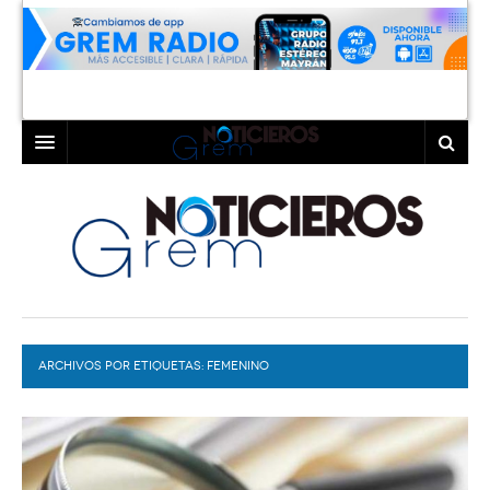
INICIO
LAGUNA
COAHUILA
TORREÓN
DURANGO
GÓMEZ PALACIO
ARCHIVOS POR ETIQUETAS:
DEPORTES
LERDO
FEMENINO
PROGRAMAS
COLABORADORES
EXA