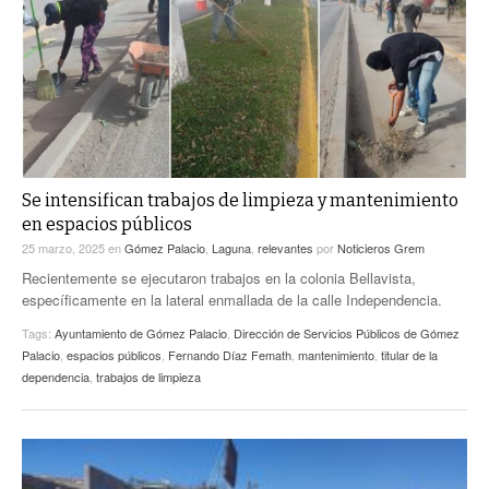
ACTUALIDADES GREM
PC29
EL EXACTO
GLOBO
EXA INFORMA
CONTEXTOS
DIÁLOGOS CON LA HISTORIA
TRAYECTO LAGUNA
TWEETS AND BEATS
A MEDIA MAÑANA
LA MEJOR 97.1 ESTÉREO GALLITO
A TODA LEY
Se intensifican trabajos de limpieza y mantenimiento
ACTUALIDADES GREM
en espacios públicos
ENTRE LAGUNEROS
PULSO
25 marzo, 2025
en
Gómez Palacio
,
Laguna
,
relevantes
por
Noticieros Grem
Recientemente se ejecutaron trabajos en la colonia Bellavista,
LA MEJOR INFORMACIÓN
específicamente en la lateral enmallada de la calle Independencia.
Tags:
Ayuntamiento de Gómez Palacio
,
Dirección de Servicios Públicos de Gómez
Palacio
,
espacios públicos
,
Fernando Díaz Femath
,
mantenimiento
,
titular de la
dependencia
,
trabajos de limpieza