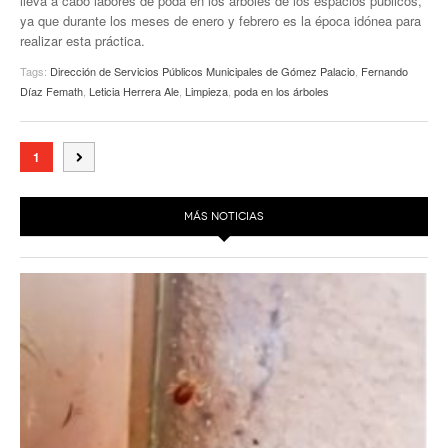
lleva a cabo labores de poda en los árboles de los espacios públicos,
ya que durante los meses de enero y febrero es la época idónea para
realizar esta práctica.
Tags:
Dirección de Servicios Públicos Municipales de Gómez Palacio
,
Fernando
Díaz Femath
,
Leticia Herrera Ale
,
Limpieza
,
poda en los árboles
1
MÁS NOTICIAS