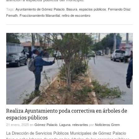
Tags:
Ayuntamiento de Gómez Palacio
,
Basura
,
espacios públicos
,
Fernando Díaz
Femath
,
Fraccionamiento Manantial
,
retiro de escombro
Realiza Ayuntamiento poda correctiva en árboles de
espacios públicos
21 enero, 2025
en
Gómez Palacio
,
Laguna
,
relevantes
por
Noticieros Grem
La Dirección de Servicios Públicos Municipales de Gómez Palacio