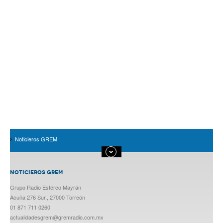
Noticieros GREM
NOTICIEROS GREM
Grupo Radio Estéreo Mayrán
Acuña 276 Sur., 27000 Torreón
01 871 711 0260
actualidadesgrem@gremradio.com.mx