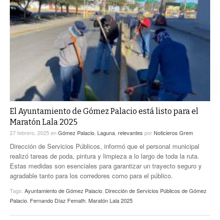
El Ayuntamiento de Gómez Palacio está listo para el
Maratón Lala 2025
27 febrero, 2025
en
Gómez Palacio
,
Laguna
,
relevantes
por
Noticieros Grem
Dirección de Servicios Públicos, informó que el personal municipal
realizó tareas de poda, pintura y limpieza a lo largo de toda la ruta.
Estas medidas son esenciales para garantizar un trayecto seguro y
agradable tanto para los corredores como para el público.
Tags:
Ayuntamiento de Gómez Palacio
,
Dirección de Servicios Públicos de Gómez
Palacio
,
Fernando Díaz Femath
,
Maratón Lala 2025