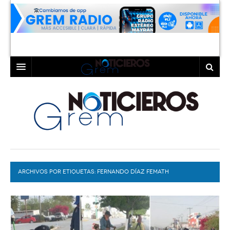
INICIO
LAGUNA
COAHUILA
TORREÓN
DURANGO
GÓMEZ PALACIO
ARCHIVOS POR ETIQUETAS:
DEPORTES
LERDO
FERNANDO DÍAZ FEMATH
PROGRAMAS
COLABORADORES
EXA