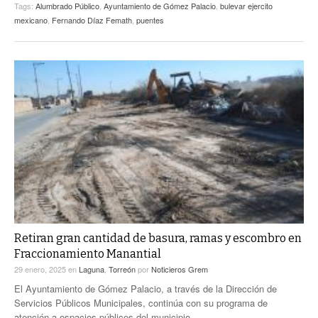
Tags:
Alumbrado Público
,
Ayuntamiento de Gómez Palacio
,
bulevar ejercito
mexicano
,
Fernando Díaz Femath
,
puentes
Retiran gran cantidad de basura, ramas y escombro en
Fraccionamiento Manantial
29 enero, 2025
en
Laguna
,
Torreón
por
Noticieros Grem
El Ayuntamiento de Gómez Palacio, a través de la Dirección de
Servicios Públicos Municipales, continúa con su programa de
atención a espacios públicos del municipio.