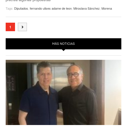
Tags:
Diputados
,
fernando ulises adame de leon
,
Miroslava Sánchez
,
Morena
1
MÁS NOTICIAS