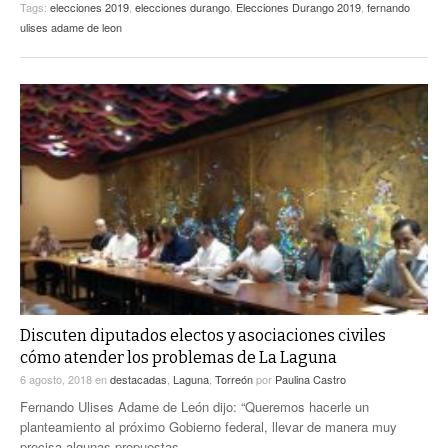
Tags:
elecciones 2019
,
elecciones durango
,
Elecciones Durango 2019
,
fernando
ulises adame de leon
Discuten diputados electos y asociaciones civiles
cómo atender los problemas de La Laguna
6 agosto, 2018
en
destacadas
,
Laguna
,
Torreón
por
Paulina Castro
Fernando Ulises Adame de León dijo: “Queremos hacerle un
planteamiento al próximo Gobierno federal, llevar de manera muy
precisa algunas propuestas