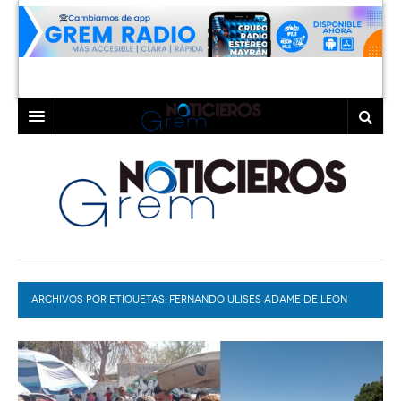
INICIO
LAGUNA
COAHUILA
TORREÓN
DURANGO
GÓMEZ PALACIO
ARCHIVOS POR ETIQUETAS:
DEPORTES
LERDO
FERNANDO ULISES ADAME DE LEON
PROGRAMAS
COLABORADORES
EXA