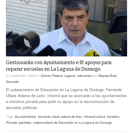
Gestionarán con Ayuntamiento e IP, apoyos para
reparar escuelas en La Laguna de Durango
27 septiembre, 2022
en
Gómez Palacio
,
Laguna
,
relevantes
por
Mayela Ávila
Saucedo
El subsecretario de Educación en La Laguna de Durango, Fernando
Ulises Adame de León, informó que se acercarán a los ayuntamientos
e iniciativa privada para pedir su apoyo en la reconstrucción de
escuelas públicas.
Tags:
Ayuntamientos
,
fernando ulises adame de leon
,
Infraestructura
,
Iniciativa
Privada
,
planteles
,
subsecretario de Educación en La Laguna de Durango