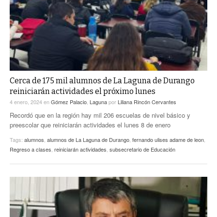
Cerca de 175 mil alumnos de La Laguna de Durango
reiniciarán actividades el próximo lunes
4 enero, 2024
en
Gómez Palacio
,
Laguna
por
Liliana Rincón Cervantes
Recordó que en la región hay mil 206 escuelas de nivel básico y
preescolar que reiniciarán actividades el lunes 8 de enero
Tags:
alumnos
,
alumnos de La Laguna de Durango
,
fernando ulises adame de leon
,
Regreso a clases
,
reiniciarán actividades
,
subsecretario de Educación