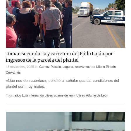
ACTUALIDADES GREM
PC29
EL EXACTO
GLOBO
EXA INFORMA
CONTEXTOS
DIÁLOGOS CON LA HISTORIA
TRAYECTO LAGUNA
TWEETS AND BEATS
A MEDIA MAÑANA
LA MEJOR 97.1 ESTÉREO GALLITO
A TODA LEY
Toman secundaria y carretera del Ejido Luján por
ACTUALIDADES GREM
ingresos de la parcela del plantel
ENTRE LAGUNEROS
PULSO
18 noviembre, 2025
en
Gómez Palacio
,
Laguna
,
relevantes
por
Liliana Rincón
Cervantes
LA MEJOR INFORMACIÓN
«Que nos den cuentas», solicitó al señalar que las condiciones del
plantel son muy malas.
Tags:
ejido Luján
,
fernando ulises adame de leon
,
Ulises Adame de León