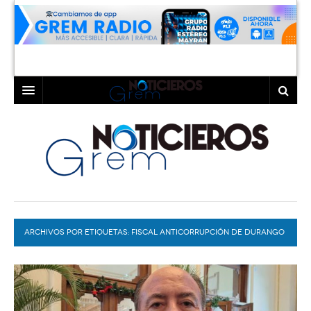
INICIO
LAGUNA
COAHUILA
TORREÓN
DURANGO
GÓMEZ PALACIO
ARCHIVOS POR ETIQUETAS:
DEPORTES
LERDO
FISCAL ANTICORRUPCIÓN DE DURANGO
PROGRAMAS
COLABORADORES
EXA