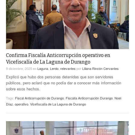
ACTUALIDADES GREM
PC29
EL EXACTO
GLOBO
EXA INFORMA
CONTEXTOS
DIÁLOGOS CON LA HISTORIA
TRAYECTO LAGUNA
TWEETS AND BEATS
A MEDIA MAÑANA
LA MEJOR 97.1 ESTÉREO GALLITO
A TODA LEY
Confirma Fiscalía Anticorrupción operativo en
ACTUALIDADES GREM
Vicefiscalía de La Laguna de Durango
ENTRE LAGUNEROS
PULSO
9 diciembre, 2025
en
Laguna
,
Lerdo
,
relevantes
por
Liliana Rincón Cervantes
Explicó que hubo dos personas detenidas que son servidores
LA MEJOR INFORMACIÓN
públicos, pero aclaró que no podía dar a conocer más información
sobre esos hechos.
Tags:
Fiscal Anticorrupción de Durango
,
Fiscalía Anticorrupción Durango
,
Noel
Díaz
,
operativo
,
Vicefiscalía de La Laguna de Durango