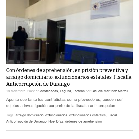
Con órdenes de aprehensión, en prisión preventiva y
arraigo domiciliario, exfuncionarios estatales: Fiscalía
Anticorrupción de Durango
19 diciembre, 2022
en
destacadas
,
Laguna
,
Torreón
por
Claudia Martínez Martell
Apuntó que tanto los contratistas como proveedores, pueden ser
sujetos a investigación por parte de la fiscalía anticorrupción
Tags:
arraigo domiciliario
,
exfuncionarios
,
exfuncionarios estatales
,
Fiscal
Anticorrupción de Durango
,
Noel Díaz
,
órdenes de aprehensión