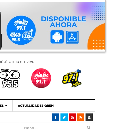
cúchanos en vivo
ES
ACTUALIDADES GREM
‘Se Vale Soñar Con Una Contraloría Ciudadana’
- 6 febrero, 2023
Por PC29