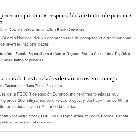
 proceso a presuntos responsables de tráfico de personas
a
021
en
Coahuila
,
relevantes
por
Liliana Rincón Cervantes
a Guardia Nacional detuvo dos autobuses de pasajeros que transportaban
de diversas nacionalidades
detenidos
,
Fiscalía Especializada de Control Regional
,
Fiscalía General de la República
,
l
,
Saltillo
,
tráfico de personas
ra más de tres toneladas de narcóticos en Durango
en
Durango
por
Liliana Rincón Cervantes
vés de la FECOR delegación Durango, incineró tres toneladas 453
7 gramos 250 miligramos de diversas drogas, y destruyó más de 50 mil
ito, en la décima Zona Militar de la entidad.
écima Zona Militar
,
drogas
,
FGR
,
Fiscalía Especializada de Control Regional
,
Fiscalía
pública
,
marihuana
,
metanfetaminas