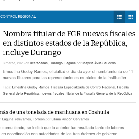
- hace 11 horas -
Estatales
 la movilidad de taxis
- hace 12 horas -
DIÁLOGOS CON LA
mercial de Torreón
- hace 12 horas -
HISTORIA
Alcalde De Torreón Implementa Estrategia De
ncias de construcción
- hace 12 horas -
E CONTROL REGIONAL
- hace 12 horas -
Espacios Y Vialidades Seguras
TWEETS AND
BEATS
Nombra titular de FGR nuevos fiscales
Proponen Más Tecnología Para Vigilar La
LA MEJOR 97.1
- hace 12 horas -
Movilidad De Taxis
en distintos estados de la República,
ESTÉREO GALLITO
incluye Durango
Detienen A 18 Personas En Centro Comercial
- hace 12 horas -
De Torreón
3 marzo, 2026
en
destacadas
,
Durango
,
Laguna
por
Mayela Ávila Saucedo
Realizan En Torreón Trámites De Licencias De
Ernestina Godoy Ramos, oficializó el día de ayer el nombramiento de 11
- hace 12 horas -
Construcción
nuevos titulares para las representaciones estatales de la institución
Tags:
Ernestina Godoy Ramos
,
Fiscalía Especializada de Control Regional
,
Fiscalía
General de la República
,
nuevos fiscales
,
titular de la Fiscalía General de la República
más de una tonelada de marihuana en Coahuila
n
Laguna
,
relevantes
,
Torreón
por
Liliana Rincón Cervantes
n comunicado, se indicó que lo anterior fue resultado tanto de labores
 en coordinación con autoridades de los tres órdenes de gobierno