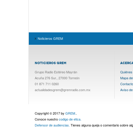
Noticieros GREM
NOTICIEROS GREM
ACERC
Grupo Radio Estéreo Mayrán
Quiénes
Acuña 276 Sur., 27000 Torreón
Mapa del 
01 871 711 0260
Contact
actualidadesgrem@gremradio.com.mx
Aviso de
Copyright © 2017 by
GREM.
.
Conoce nuestro
codigo de etica.
Defensor de audiencias.
Tienes alguna queja o comentario sobre a