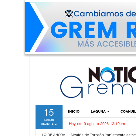
15
INICIO
LAGUNA
COAHUI
LO MÁS
Hoy es:
9 agosto 2026 12:19am
RECIENTE
TORREÓN
Dirección de Salud Municipal de Torr
Alcalde de Torreón implementa estra
GÓMEZ PALACIO
LO DE AHORA: