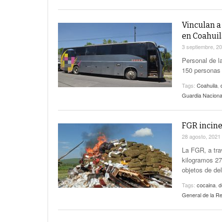
Vinculan a
en Coahuil
3 septiembre, 2
Personal de l
150 personas 
Tags:
Coahuila
,
Guardia Naciona
FGR incine
28 agosto, 2021
La FGR, a tra
kilogramos 27
objetos de del
Tags:
cocaina
,
d
General de la Re