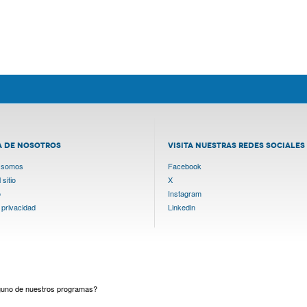
A DE NOSOTROS
VISITA NUESTRAS REDES SOCIALES
 somos
Facebook
sitio
X
o
Instagram
 privacidad
Linkedin
lguno de nuestros programas?