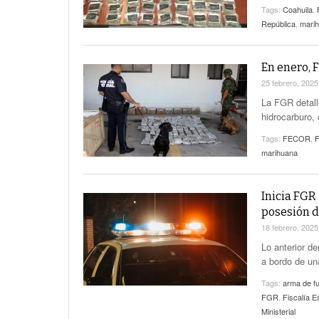
Tags:
Coahuila
,
República
,
mari
En enero,
25 febrero, 202
La FGR detall
hidrocarburo,
Tags:
FECOR
,
marihuana
Inicia FGR
posesión d
18 febrero, 202
Lo anterior d
a bordo de un
Tags:
arma de f
FGR
,
Fiscalía E
Ministerial