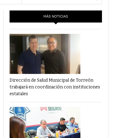
- 6 junio,
Los Dichos Y La Velocidad Por PC29
2022
MÁS NOTICIAS
‘Los Partidos Políticos No Merecen
- 18 mayo, 2022
Financiamiento’ Por PC29
‘La Laguna: Bomba De Tiempo Por Falta De
- 17 mayo, 2021
Planeación’ Por PC29
‘Las Corrupciones, Sus Formas Y Efectos’ Por
- 7 mayo, 2021
PC29
Dirección de Salud Municipal de Torreón
trabajará en coordinación con instituciones
estatales