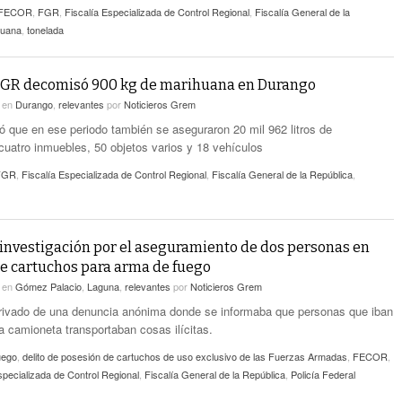
FECOR
,
FGR
,
Fiscalía Especializada de Control Regional
,
Fiscalía General de la
huana
,
tonelada
 FGR decomisó 900 kg de marihuana en Durango
5
en
Durango
,
relevantes
por
Noticieros Grem
ó que en ese periodo también se aseguraron 20 mil 962 litros de
 cuatro inmuebles, 50 objetos varios y 18 vehículos
FGR
,
Fiscalía Especializada de Control Regional
,
Fiscalía General de la República
,
 investigación por el aseguramiento de dos personas en
e cartuchos para arma de fuego
5
en
Gómez Palacio
,
Laguna
,
relevantes
por
Noticieros Grem
erivado de una denuncia anónima donde se informaba que personas que iban
a camioneta transportaban cosas ilícitas.
uego
,
delito de posesión de cartuchos de uso exclusivo de las Fuerzas Armadas
,
FECOR
,
specializada de Control Regional
,
Fiscalía General de la República
,
Policía Federal