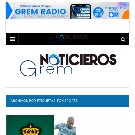
INICIO
LAGUNA
COAHUILA
TORREÓN
DURANGO
GÓMEZ PALACIO
ARCHIVOS POR ETIQUETAS:
DEPORTES
LERDO
FOX SPORTS
PROGRAMAS
COLABORADORES
EXA