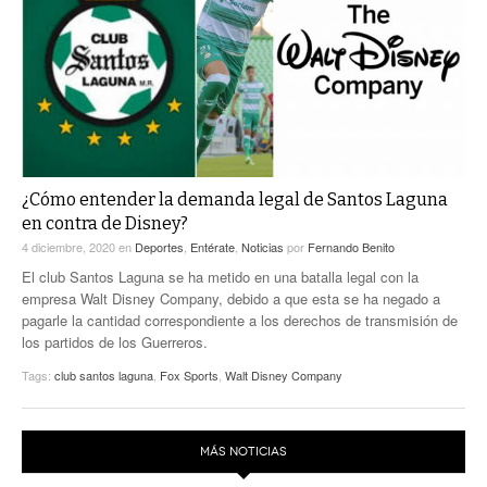
ACTUALIDADES GREM
PC29
EL EXACTO
GLOBO
EXA INFORMA
CONTEXTOS
DIÁLOGOS CON LA HISTORIA
TRAYECTO LAGUNA
TWEETS AND BEATS
A MEDIA MAÑANA
LA MEJOR 97.1 ESTÉREO GALLITO
A TODA LEY
¿Cómo entender la demanda legal de Santos Laguna
ACTUALIDADES GREM
en contra de Disney?
ENTRE LAGUNEROS
PULSO
4 diciembre, 2020
en
Deportes
,
Entérate
,
Noticias
por
Fernando Benito
El club Santos Laguna se ha metido en una batalla legal con la
LA MEJOR INFORMACIÓN
empresa Walt Disney Company, debido a que esta se ha negado a
pagarle la cantidad correspondiente a los derechos de transmisión de
los partidos de los Guerreros.
Tags:
club santos laguna
,
Fox Sports
,
Walt Disney Company
MÁS NOTICIAS