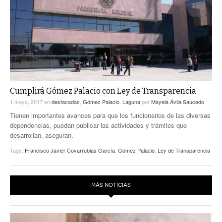
ACTUALIDADES GREM
PC29
EL EXACTO
GLOBO
EXA INFORMA
CONTEXTOS
DIÁLOGOS CON LA HISTORIA
TRAYECTO LAGUNA
TWEETS AND BEATS
A MEDIA MAÑANA
LA MEJOR 97.1 ESTÉREO GALLITO
A TODA LEY
Cumplirá Gómez Palacio con Ley de Transparencia
ACTUALIDADES GREM
1 mayo, 2017
en
destacadas
,
Gómez Palacio
,
Laguna
por
Mayela Ávila Saucedo
ENTRE LAGUNEROS
PULSO
Tienen importantes avances para que los funcionarios de las diversas
dependencias, puedan publicar las actividades y trámites que
LA MEJOR INFORMACIÓN
desarrollan, aseguran.
Tags:
Francisco Javier Covarrubias García
,
Gómez Palacio
,
Ley de Transparencia
MÁS NOTICIAS