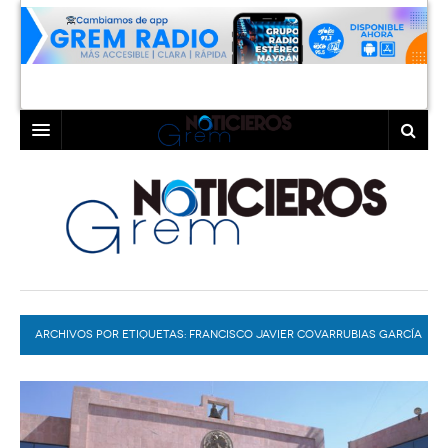
INICIO
LAGUNA
COAHUILA
TORREÓN
DURANGO
GÓMEZ PALACIO
ARCHIVOS POR ETIQUETAS:
DEPORTES
LERDO
FRANCISCO JAVIER COVARRUBIAS GARCÍA
PROGRAMAS
COLABORADORES
EXA