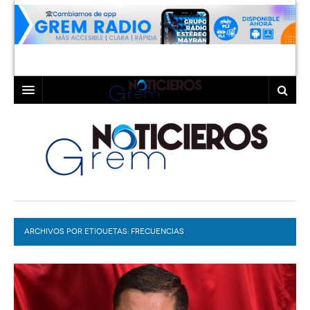
INICIO
LAGUNA
COAHUILA
TORREÓN
DURANGO
GÓMEZ PALACIO
ARCHIVOS POR ETIQUETAS:
DEPORTES
LERDO
FRECUENCIAS
PROGRAMAS
COLABORADORES
EXA