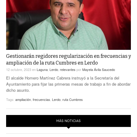
ACTUALIDADES GREM
PC29
EL EXACTO
GLOBO
EXA INFORMA
CONTEXTOS
DIÁLOGOS CON LA HISTORIA
TRAYECTO LAGUNA
TWEETS AND BEATS
A MEDIA MAÑANA
LA MEJOR 97.1 ESTÉREO GALLITO
A TODA LEY
Gestionarán regidores regularización en frecuencias y
ACTUALIDADES GREM
ampliación de la ruta Cumbres en Lerdo
ENTRE LAGUNEROS
PULSO
12 octubre, 2023
en
Laguna
,
Lerdo
,
relevantes
por
Mayela Ávila Saucedo
El alcalde Homero Martínez Cabrera instruyó a la Secretaría del
LA MEJOR INFORMACIÓN
Ayuntamiento para fijar las primeras mesas de trabajo a fin de abordar
dicho asunto.
Tags:
ampliación
,
frecuencias
,
Lerdo
,
ruta Cumbres
MÁS NOTICIAS