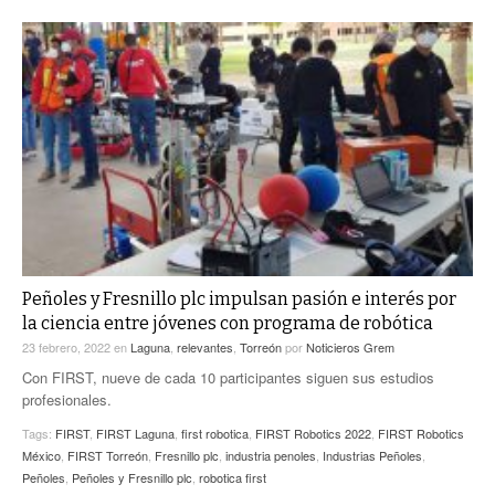
Peñoles y Fresnillo plc impulsan pasión e interés por
la ciencia entre jóvenes con programa de robótica
23 febrero, 2022
en
Laguna
,
relevantes
,
Torreón
por
Noticieros Grem
Con FIRST, nueve de cada 10 participantes siguen sus estudios
profesionales.
Tags:
FIRST
,
FIRST Laguna
,
first robotica
,
FIRST Robotics 2022
,
FIRST Robotics
México
,
FIRST Torreón
,
Fresnillo plc
,
industria penoles
,
Industrias Peñoles
,
Peñoles
,
Peñoles y Fresnillo plc
,
robotica first