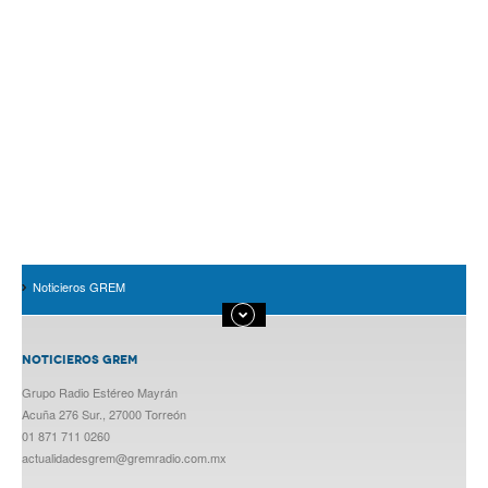
Noticieros GREM
NOTICIEROS GREM
Grupo Radio Estéreo Mayrán
Acuña 276 Sur., 27000 Torreón
01 871 711 0260
actualidadesgrem@gremradio.com.mx