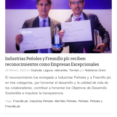
Industrias Peñoles y Fresnillo plc reciben
reconocimientos como Empresas Excepcionales
20 febrero, 2023
en
Coahuila
,
Laguna
,
relevantes
,
Torreón
por
Noticieros Grem
El reconocimiento fue entregado a Industrias Peñoles y a Fresnillo plc
en tres categorías, por fomentar el desarrollo y la calidad de vida de
los colaboradores, contribuir a fomentar los Objetivos de Desarrollo
Sostenible e impulsar la transparencia.
Tags:
Fresnillo plc
,
Industrias Peñoles
,
Met Mex Peñoles
,
Peñoles
,
Peñoles y
Fresnillo plc