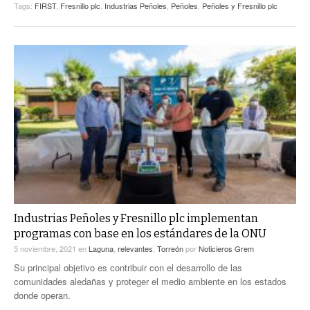
Tags:
FIRST
,
Fresnillo plc
,
Industrias Peñoles
,
Peñoles
,
Peñoles y Fresnillo plc
Industrias Peñoles y Fresnillo plc implementan
programas con base en los estándares de la ONU
5 noviembre, 2021
en
Laguna
,
relevantes
,
Torreón
por
Noticieros Grem
Su principal objetivo es contribuir con el desarrollo de las
comunidades aledañas y proteger el medio ambiente en los estados
donde operan.