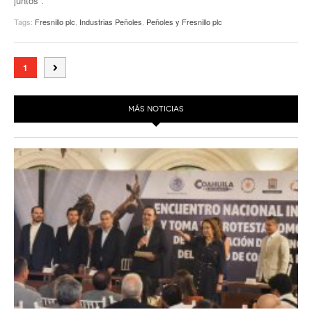
juntos”.
Tags:
Fresnillo plc
,
Industrias Peñoles
,
Peñoles y Fresnillo plc
1
MÁS NOTICIAS