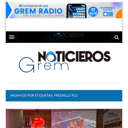
INICIO
LAGUNA
COAHUILA
TORREÓN
DURANGO
GÓMEZ PALACIO
ARCHIVOS POR ETIQUETAS:
DEPORTES
LERDO
FRESNILLO PLC
PROGRAMAS
COLABORADORES
EXA