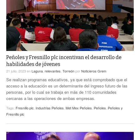
ACTUALIDADES GREM
PC29
EL EXACTO
GLOBO
EXA INFORMA
CONTEXTOS
DIÁLOGOS CON LA HISTORIA
TRAYECTO LAGUNA
TWEETS AND BEATS
A MEDIA MAÑANA
LA MEJOR 97.1 ESTÉREO GALLITO
A TODA LEY
Peñoles y Fresnillo plc incentivan el desarrollo de
ACTUALIDADES GREM
habilidades de jóvenes
ENTRE LAGUNEROS
PULSO
21 julio, 2023
en
Laguna
,
relevantes
,
Torreón
por
Noticieros Grem
Se realizan programas educativos, ya que está comprobado que el
LA MEJOR INFORMACIÓN
acceso a la educación es un determinante del ingreso futuro de las
personas, por lo cual se trabaja en más de 110 comunidades
cercanas a las operaciones de ambas empresas.
Tags:
Fresnillo plc
,
Industrias Peñoles
,
Met Mex Peñoles
,
Peñoles
,
Peñoles y
Fresnillo plc