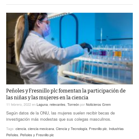
Peñoles y Fresnillo plc fomentan la participación de
las niñas y las mujeres en la ciencia
11 febrero, 2022
en
Laguna
,
relevantes
,
Torreón
por
Noticieros Grem
Según datos de la ONU, las mujeres suelen recibir becas de
investigación más modestas que sus colegas masculinos.
Tags:
ciencia
,
ciencia mexicana
,
Ciencia y Tecnología
,
Fresnillo plc
,
Industrias
Peñoles
,
Peñoles y Fresnillo plc