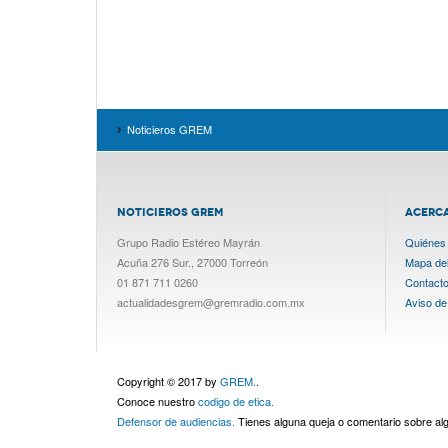
Noticieros GREM
NOTICIEROS GREM
ACERC
Grupo Radio Estéreo Mayrán
Quiénes
Acuña 276 Sur., 27000 Torreón
Mapa del 
01 871 711 0260
Contact
actualidadesgrem@gremradio.com.mx
Aviso de
Copyright © 2017 by
GREM.
.
Conoce nuestro
codigo de etica.
Defensor de audiencias.
Tienes alguna queja o comentario sobre a