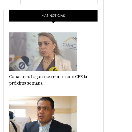
- 6 junio,
Los Dichos Y La Velocidad Por PC29
2022
MÁS NOTICIAS
‘Los Partidos Políticos No Merecen
- 18 mayo, 2022
Financiamiento’ Por PC29
‘La Laguna: Bomba De Tiempo Por Falta De
- 17 mayo, 2021
Planeación’ Por PC29
‘Las Corrupciones, Sus Formas Y Efectos’ Por
- 7 mayo, 2021
PC29
Coparmex Laguna se reunirá con CFE la
próxima semana