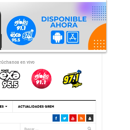
cúchanos en vivo
ES
ACTUALIDADES GREM
‘Se Vale Soñar Con Una Contraloría Ciudadana’
- 6 febrero, 2023
Por PC29