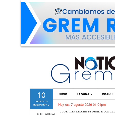
10
INICIO
LAGUNA
COAHUI
ARTÍCULOS
Hoy es:
7 agosto 2026 01:01pm
NUEVOS HOY
TORREÓN
Coparmex Laguna se reunirá con CF
Propone diputado de Durango crear L
GÓMEZ PALACIO
LO DE AHORA: