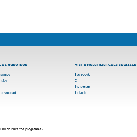
A DE NOSOTROS
VISITA NUESTRAS REDES SOCIALES
 somos
Facebook
sitio
X
o
Instagram
 privacidad
Linkedin
lguno de nuestros programas?