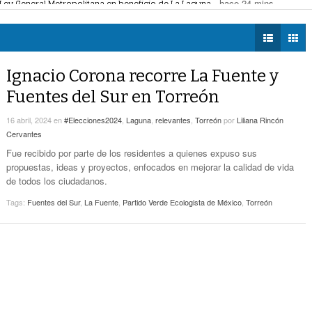
biental
- hace 32 mins -
DIÁLOGOS CON LA
-
Torreón Refuerza Su Compromiso Ambiental
s de fe: diagnostica párroco de San Agustín
- hace 38 mins -
HISTORIA
hace 32 mins -
hace humanos
- hace 2 horas -
TWEETS AND
Faltan Vocaciones, Pero No Hay Crisis De Fe:
BEATS
Ignacio Corona recorre La Fuente y
- hace 38
Diagnostica Párroco De San Agustín
LA MEJOR 97.1
mins -
Fuentes del Sur en Torreón
ESTÉREO GALLITO
Simas Torreón Emprende Operativo Con Pipas
16 abril, 2024
en
#Elecciones2024
,
Laguna
,
relevantes
,
Torreón
por
Liliana Rincón
- hace 3 horas -
Para Colonias Del Oriente
Cervantes
Fue recibido por parte de los residentes a quienes expuso sus
Alertan Por Plaga De Garrapatas En Villa Zaragoza De
propuestas, ideas y proyectos, enfocados en mejorar la calidad de vida
- hace 3 horas -
Torreón
de todos los ciudadanos.
Tags:
Fuentes del Sur
,
La Fuente
,
Partido Verde Ecologista de México
,
Torreón