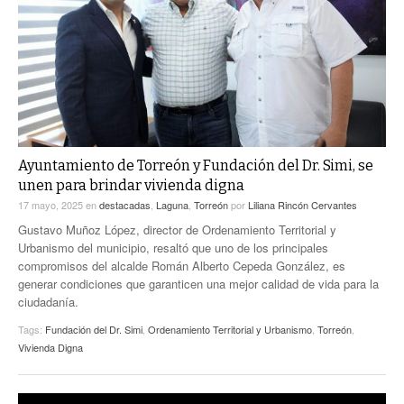
ACTUALIDADES GREM
PC29
EL EXACTO
GLOBO
EXA INFORMA
CONTEXTOS
DIÁLOGOS CON LA HISTORIA
TRAYECTO LAGUNA
TWEETS AND BEATS
A MEDIA MAÑANA
LA MEJOR 97.1 ESTÉREO GALLITO
A TODA LEY
Ayuntamiento de Torreón y Fundación del Dr. Simi, se
ACTUALIDADES GREM
unen para brindar vivienda digna
ENTRE LAGUNEROS
PULSO
17 mayo, 2025
en
destacadas
,
Laguna
,
Torreón
por
Liliana Rincón Cervantes
Gustavo Muñoz López, director de Ordenamiento Territorial y
LA MEJOR INFORMACIÓN
Urbanismo del municipio, resaltó que uno de los principales
compromisos del alcalde Román Alberto Cepeda González, es
generar condiciones que garanticen una mejor calidad de vida para la
ciudadanía.
Tags:
Fundación del Dr. Simi
,
Ordenamiento Territorial y Urbanismo
,
Torreón
,
Vivienda Digna