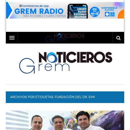
INICIO
LAGUNA
COAHUILA
TORREÓN
DURANGO
GÓMEZ PALACIO
ARCHIVOS POR ETIQUETAS:
DEPORTES
LERDO
FUNDACIÓN DEL DR. SIMI
PROGRAMAS
COLABORADORES
EXA