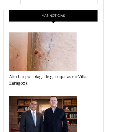
- 6 junio,
Los Dichos Y La Velocidad Por PC29
2022
MÁS NOTICIAS
‘Los Partidos Políticos No Merecen
- 18 mayo, 2022
Financiamiento’ Por PC29
‘La Laguna: Bomba De Tiempo Por Falta De
- 17 mayo, 2021
Planeación’ Por PC29
‘Las Corrupciones, Sus Formas Y Efectos’ Por
- 7 mayo, 2021
PC29
Alertan por plaga de garrapatas en Villa
Zaragoza