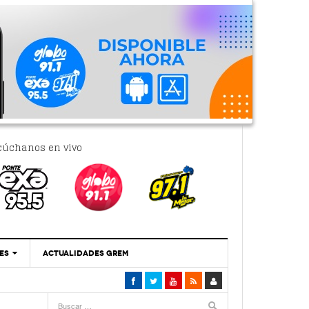
cúchanos en vivo
ES
ACTUALIDADES GREM
‘Se Vale Soñar Con Una Contraloría Ciudadana’
- 6 febrero, 2023
Por PC29