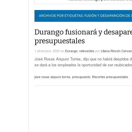
Por falta de agua, vecinos de Villa 
LERDO
Plantean fideicomiso federal para o
Detienen a juez del Tribunal Superio
ARCHIVOS POR ETIQUETAS:
FUSIÓN Y DESAPARICIÓN DE
Durango fusionará y desapar
presupuestales
1 diciembre, 2020
en
Durango
,
relevantes
por
Liliana Rincón Cervan
José Rosas Aispuro Torres, dijo que no habrá despidos 
se dará a los empleados la oportunidad de ser reubicados
jose rosas aispuro torres
,
presupuesto
,
Recortes presupuestales