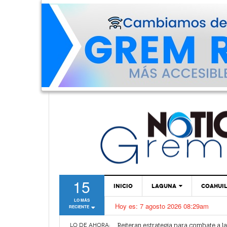
15
INICIO
LAGUNA
COAHUI
LO MÁS
Hoy es:
7 agosto 2026 08:29am
RECIENTE
TORREÓN
Alertan por plaga de garrapatas en Vi
Reiteran estrategia para combate a l
GÓMEZ PALACIO
LO DE AHORA: