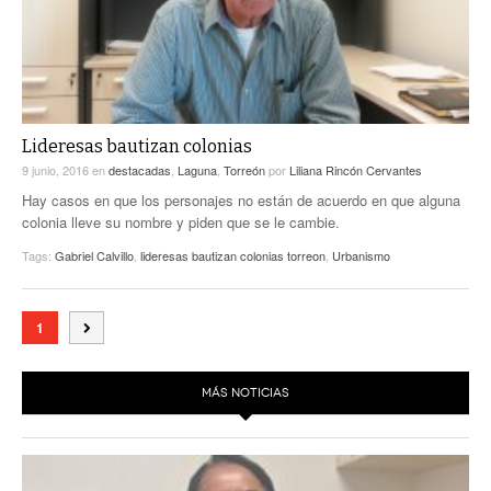
Lideresas bautizan colonias
9 junio, 2016
en
destacadas
,
Laguna
,
Torreón
por
Liliana Rincón Cervantes
Hay casos en que los personajes no están de acuerdo en que alguna
colonia lleve su nombre y piden que se le cambie.
Tags:
Gabriel Calvillo
,
lideresas bautizan colonias torreon
,
Urbanismo
1
MÁS NOTICIAS