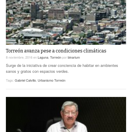
Torreón avanza pese a condiciones climáticas
8 noviembre, 2016
en
Laguna
,
Torreón
por
binarium
Surge de la iniciativa de crear conciencia de habitar en ambientes
sanos y gratos con espacios verdes.
Tags:
Gabriel Calvillo
,
Urbanismo Torreón