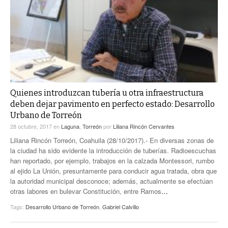
Quienes introduzcan tubería u otra infraestructura
deben dejar pavimento en perfecto estado: Desarrollo
Urbano de Torreón
28 octubre, 2017
en
Laguna
,
Torreón
por
Liliana Rincón Cervantes
Liliana Rincón Torreón, Coahuila (28/10/2017).- En diversas zonas de
la ciudad ha sido evidente la introducción de tuberías. Radioescuchas
han reportado, por ejemplo, trabajos en la calzada Montessori, rumbo
al ejido La Unión, presuntamente para conducir agua tratada, obra que
la autoridad municipal desconoce; además, actualmente se efectúan
otras labores en bulevar Constitución, entre Ramos
…
Tags:
Desarrollo Urbano de Torreón
,
Gabriel Calvillo