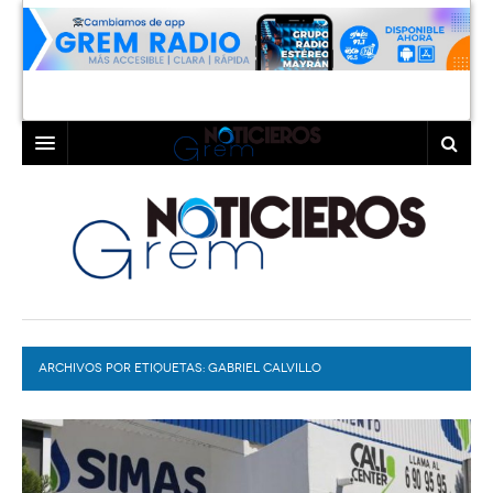
INICIO
LAGUNA
COAHUILA
TORREÓN
DURANGO
GÓMEZ PALACIO
ARCHIVOS POR ETIQUETAS:
DEPORTES
LERDO
GABRIEL CALVILLO
PROGRAMAS
COLABORADORES
EXA