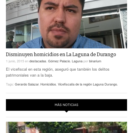
ACTUALIDADES GREM
PC29
EL EXACTO
GLOBO
EXA INFORMA
CONTEXTOS
DIÁLOGOS CON LA HISTORIA
TRAYECTO LAGUNA
TWEETS AND BEATS
A MEDIA MAÑANA
LA MEJOR 97.1 ESTÉREO GALLITO
A TODA LEY
Disminuyen homicidios en La Laguna de Durango
ACTUALIDADES GREM
1 junio, 2015
en
destacadas
,
Gómez Palacio
,
Laguna
por
binarium
ENTRE LAGUNEROS
PULSO
El vicefiscal en esta región, aseguró que también los delitos
patrimoniales van a la baja.
LA MEJOR INFORMACIÓN
Tags:
Gerardo Salazar
,
Homicidios
,
Vicefiscalía de la región Laguna Durango.
MÁS NOTICIAS