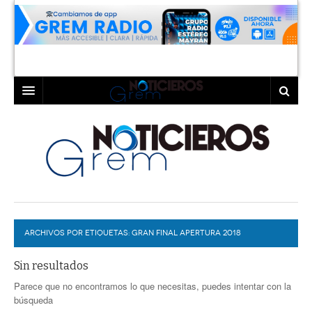
INICIO
LAGUNA
COAHUILA
TORREÓN
DURANGO
GÓMEZ PALACIO
ARCHIVOS POR ETIQUETAS:
DEPORTES
LERDO
GRAN FINAL APERTURA 2018
PROGRAMAS
Sin resultados
Parece que no encontramos lo que necesitas, puedes intentar con la
COLABORADORES
EXA
búsqueda