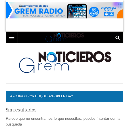
INICIO
LAGUNA
COAHUILA
TORREÓN
DURANGO
GÓMEZ PALACIO
ARCHIVOS POR ETIQUETAS:
DEPORTES
LERDO
GREEN DAY
PROGRAMAS
Sin resultados
Parece que no encontramos lo que necesitas, puedes intentar con la
COLABORADORES
EXA
búsqueda